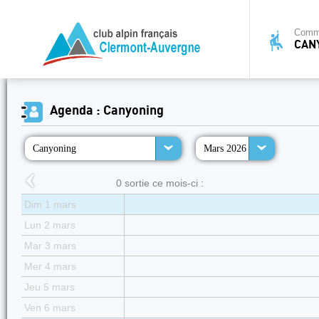
Commi
CAN
Agenda : Canyoning
Canyoning
Mars 2026
0 sortie ce mois-ci :
Dim 1 mars
Lun 2 mars
Mar 3 mars
Mer 4 mars
Jeu 5 mars
Ven 6 mars