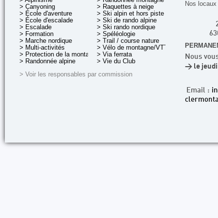
Nos locaux 
> Canyoning
> Raquettes à neige
> École d'aventure
> Ski alpin et hors piste
> École d'escalade
> Ski de rando alpine
> Escalade
> Ski rando nordique
> Formation
> Spéléologie
63
> Marche nordique
> Trail / course nature
PERMANEN
> Multi-activités
> Vélo de montagne/VTT
> Protection de la montagne
> Via ferrata
Nous vous
> Randonnée alpine
> Vie du Club
> le jeud
> Voir les responsables par commission
Email :
i
clermonta