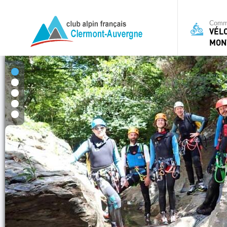
Commi
VÉL
MON
1
2
3
4
5