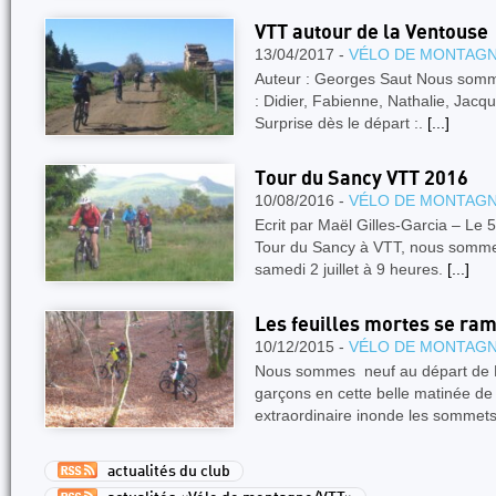
VTT autour de la Ventouse
13/04/2017 -
VÉLO DE MONTAGN
Auteur : Georges Saut Nous somm
: Didier, Fabienne, Nathalie, Jacq
Surprise dès le départ :.
[...]
Tour du Sancy VTT 2016
10/08/2016 -
VÉLO DE MONTAGN
Ecrit par Maël Gilles-Garcia – Le 
Tour du Sancy à VTT, nous sommes
samedi 2 juillet à 9 heures.
[...]
Les feuilles mortes se ram
10/12/2015 -
VÉLO DE MONTAGN
Nous sommes neuf au départ de Font
garçons en cette belle matinée d
extraordinaire inonde les sommet
actualités du club