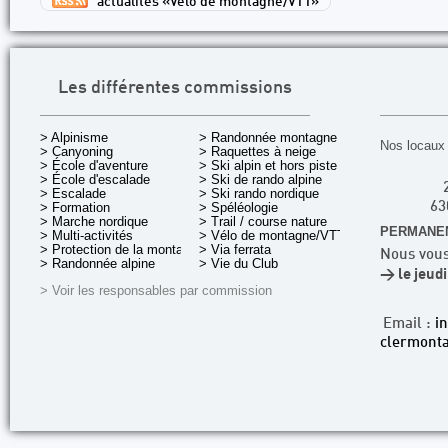
actualités «Vélo de montagne/VTT»
Les différentes commissions
> Alpinisme
> Randonnée montagne
Nos locaux 
> Canyoning
> Raquettes à neige
> École d'aventure
> Ski alpin et hors piste
> École d'escalade
> Ski de rando alpine
> Escalade
> Ski rando nordique
> Formation
> Spéléologie
63
> Marche nordique
> Trail / course nature
PERMANEN
> Multi-activités
> Vélo de montagne/VTT
> Protection de la montagne
> Via ferrata
Nous vous
> Randonnée alpine
> Vie du Club
> le jeud
> Voir les responsables par commission
Email :
i
clermonta