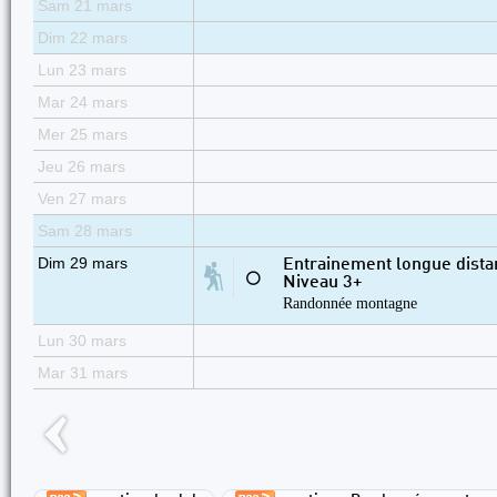
Sam 21 mars
Dim 22 mars
Lun 23 mars
Mar 24 mars
Mer 25 mars
Jeu 26 mars
Ven 27 mars
Sam 28 mars
Dim 29 mars
Entrainement longue dista
⚪
Niveau 3+
Randonnée montagne
Lun 30 mars
Mar 31 mars