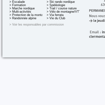
> Escalade
> Ski rando nordique
> Formation
> Spéléologie
63
> Marche nordique
> Trail / course nature
PERMANEN
> Multi-activités
> Vélo de montagne/VTT
> Protection de la montagne
> Via ferrata
Nous vous
> Randonnée alpine
> Vie du Club
> le jeud
> Voir les responsables par commission
Email :
i
clermonta