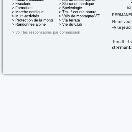
> Escalade
> Ski rando nordique
> Formation
> Spéléologie
63
> Marche nordique
> Trail / course nature
PERMANEN
> Multi-activités
> Vélo de montagne/VTT
> Protection de la montagne
> Via ferrata
Nous vous
> Randonnée alpine
> Vie du Club
> le jeud
> Voir les responsables par commission
Email :
i
clermonta