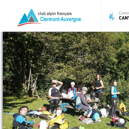
Commi
CAN