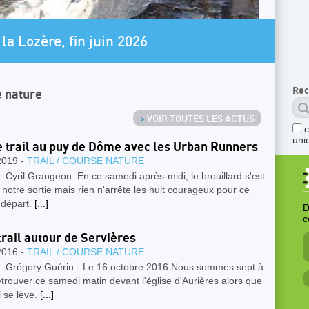
AR
la Lozère, fin juin 2026
L
Rec
e nature
>
VOIR TOUTES LES ACTUS
uni
e trail au puy de Dôme avec les Urban Runners
2019 -
TRAIL / COURSE NATURE
: Cyril Grangeon. En ce samedi après-midi, le brouillard s'est
à notre sortie mais rien n'arrête les huit courageux pour ce
e départ.
[...]
D
c
 trail autour de Servières
2016 -
TRAIL / COURSE NATURE
 : Grégory Guérin - Le 16 octobre 2016 Nous sommes sept à
trouver ce samedi matin devant l'église d'Aurières alors que
il se lève.
[...]