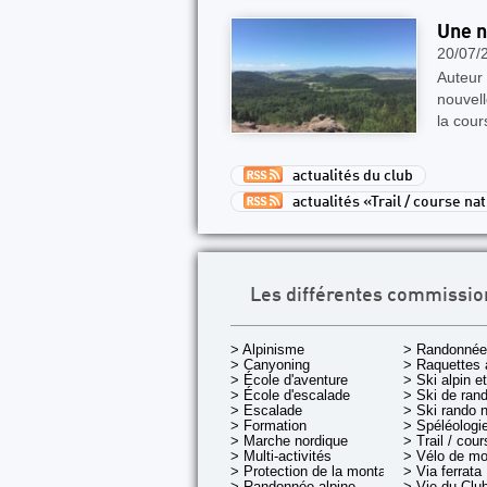
Une n
20/07/
Auteur :
nouvell
la cour
actualités du club
actualités «Trail / course na
Les différentes commissio
> Alpinisme
> Randonnée
> Canyoning
> Raquettes 
> École d'aventure
> Ski alpin e
> École d'escalade
> Ski de rand
> Escalade
> Ski rando 
> Formation
> Spéléologi
> Marche nordique
> Trail / cou
> Multi-activités
> Vélo de m
> Protection de la montagne
> Via ferrata
> Randonnée alpine
> Vie du Clu