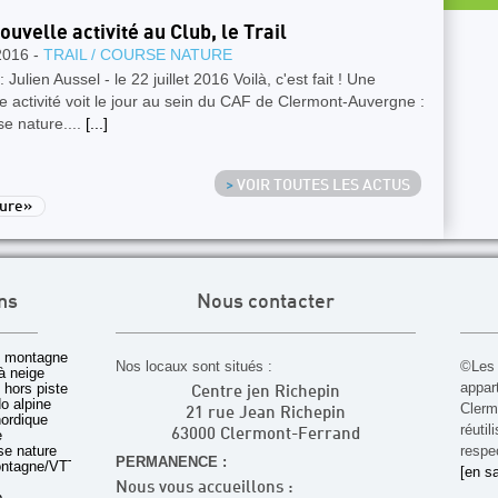
ouvelle activité au Club, le Trail
2016 -
TRAIL / COURSE NATURE
 Julien Aussel - le 22 juillet 2016 Voilà, c'est fait ! Une
e activité voit le jour au sein du CAF de Clermont-Auvergne :
se nature....
[...]
>
VOIR TOUTES LES ACTUS
ture»
ns
Nous contacter
 montagne
Nos locaux sont situés :
©Les 
à neige
appar
t hors piste
Centre jen Richepin
o alpine
Cler
21 rue Jean Richepin
nordique
réuti
e
63000 Clermont-Ferrand
rse nature
respec
PERMANENCE :
ontagne/VTT
[en sa
Nous vous accueillons :
b