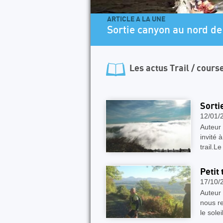
ARTICLE A LA UNE
Sortie canyon au nord de 
Les actus
Trail / cours
Sorti
12/01/
Auteur 
invité 
trail.L
Petit
17/10/
Auteur
nous re
le sole