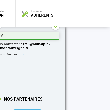
ite
Espace
ON
ADHÉRENTS
RAIL
s contacter :
trail@clubalpin-
rmontauvergne.fr
s informer :
ici
NOS PARTENAIRES