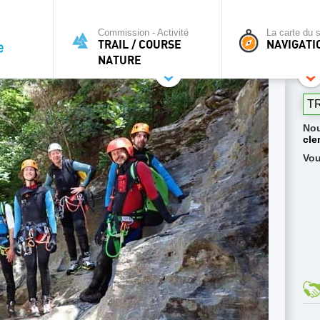
Commission - Activité
La carte du s
TRAIL / COURSE
NAVIGATI
NATURE
T
Nou
cle
Vou