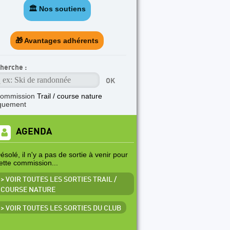
🏛️ Nos soutiens
TICLE A LA UNE
e Pass’Aran, une aventure transfrontalière.
🎁 Avantages adhérents
herche :
commission
Trail / course nature
quement
AGENDA
ésolé, il n'y a pas de sortie à venir pour
ette commission...
> VOIR TOUTES LES SORTIES TRAIL /
COURSE NATURE
> VOIR TOUTES LES SORTIES DU CLUB