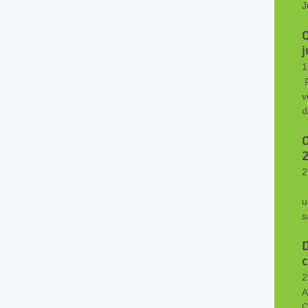
J
C
j
1
R
v
d
C
2
2
D
u
s
D
2
A
C