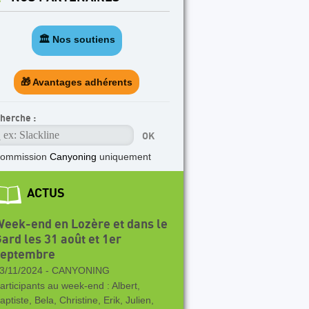
🏛️ Nos soutiens
🎁 Avantages adhérents
herche :
commission
Canyoning
uniquement
ACTUS
eek-end en Lozère et dans le
ard les 31 août et 1er
septembre
3/11/2024 -
CANYONING
articipants au week-end : Albert,
aptiste, Bela, Christine, Erik, Julien,