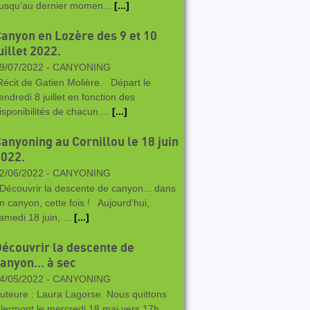
usqu’au dernier momen...
[...]
anyon en Lozère des 9 et 10
uillet 2022.
9/07/2022 -
CANYONING
écit de Gatien Molière. Départ le
endredi 8 juillet en fonction des
isponibilités de chacun....
[...]
anyoning au Cornillou le 18 juin
022.
2/06/2022 -
CANYONING
écouvrir la descente de canyon... dans
n canyon, cette fois ! Aujourd’hui,
amedi 18 juin, ...
[...]
écouvrir la descente de
canyon… à sec
4/05/2022 -
CANYONING
uteure : Laura Lagorse. Nous quittons
lermont le mercredi 18 mai vers 17h