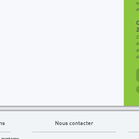
q
d
C
2
A
d
d
ns
Nous contacter
 montagne