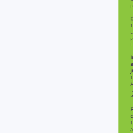
p
C
1
L
p
I
a
j
1
A
:
P
E
c
1
A