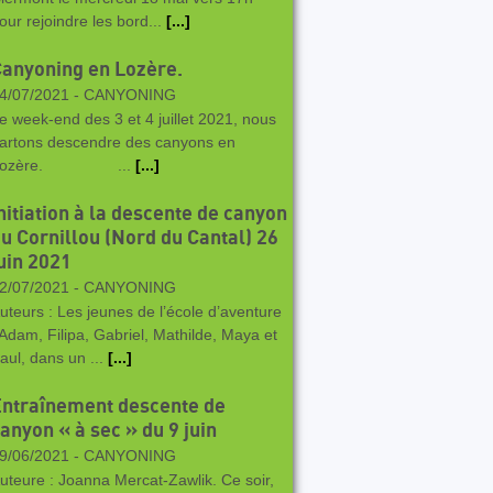
our rejoindre les bord...
[...]
anyoning en Lozère.
4/07/2021 -
CANYONING
e week-end des 3 et 4 juillet 2021, nous
artons descendre des canyons en
Lozère. ...
[...]
nitiation à la descente de canyon
u Cornillou (Nord du Cantal) 26
uin 2021
2/07/2021 -
CANYONING
uteurs : Les jeunes de l’école d’aventure
 Adam, Filipa, Gabriel, Mathilde, Maya et
aul, dans un ...
[...]
ntraînement descente de
anyon « à sec » du 9 juin
9/06/2021 -
CANYONING
uteure : Joanna Mercat-Zawlik. Ce soir,