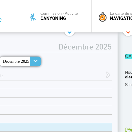
Commission - Activité
La carte du s
CANYONING
NAVIGATI
Décembre 2025
CA
Décembre 2025
Nou
 :
cle
S'i