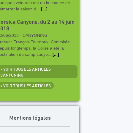
uelques veinards ont eu la chance de
émarrer la saison d...
[...]
orsica Canyons, du 2 au 14 juin
2018
2/06/2018 -
CANYONING
uteur : François Tournoux. Convoitée
epuis longtemps, la Corse a été la
estination du camp canyo...
[...]
> VOIR TOUS LES ARTICLES
CANYONING
> VOIR TOUS LES ARTICLES
Mentions légales