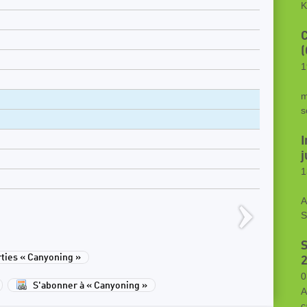
K
C
(
1
R
m
s
I
j
1
R
A
S
S
ies « Canyoning »
0
S'abonner à « Canyoning »
A
c