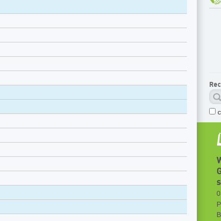
Rec
W
G
0
P
B