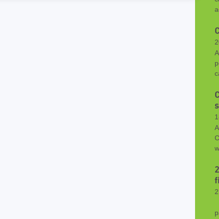
a
C
2
A
p
c
C
1
A
C
w
2
f
2
A
p