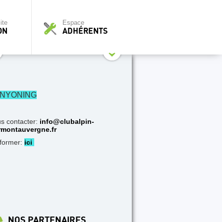
ite
Espace
ON
ADHÉRENTS
NYONING
s contacter:
info@clubalpin-
rmontauvergne.fr
nformer:
ici
NOS PARTENAIRES