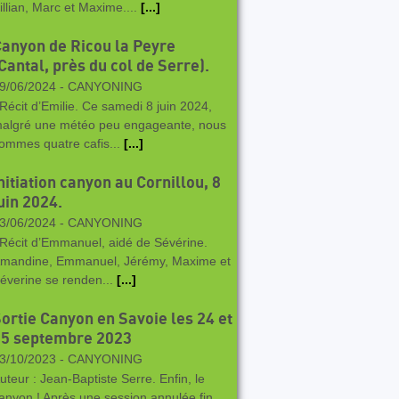
illian, Marc et Maxime....
[...]
anyon de Ricou la Peyre
Cantal, près du col de Serre).
9/06/2024 -
CANYONING
écit d’Emilie. Ce samedi 8 juin 2024,
algré une météo peu engageante, nous
ommes quatre cafis...
[...]
nitiation canyon au Cornillou, 8
uin 2024.
3/06/2024 -
CANYONING
écit d’Emmanuel, aidé de Sévérine.
mandine, Emmanuel, Jérémy, Maxime et
éverine se renden...
[...]
ortie Canyon en Savoie les 24 et
25 septembre 2023
3/10/2023 -
CANYONING
uteur : Jean-Baptiste Serre. Enfin, le
anyon ! Après une session annulée fin