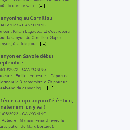
oût, le dernier wee...
[...]
anyoning au Cornillou.
0/06/2023 -
CANYONING
uteur : Killian Lagadec. Et c’est reparti
our le canyon du Cornillou. Super
anyon, à la fois pou...
[...]
anyon en Savoie début
septembre
8/10/2022 -
CANYONING
uteure : Emilie Lequesne. Départ de
lermont le 3 septembre à 7h pour un
eek-end de canyoning ...
[...]
1ème camp canyon d’été : bon,
inalement, on y va !
1/08/2022 -
CANYONING
uteure : Myriam Renard (avec la
articipation de Marc Bertaud).