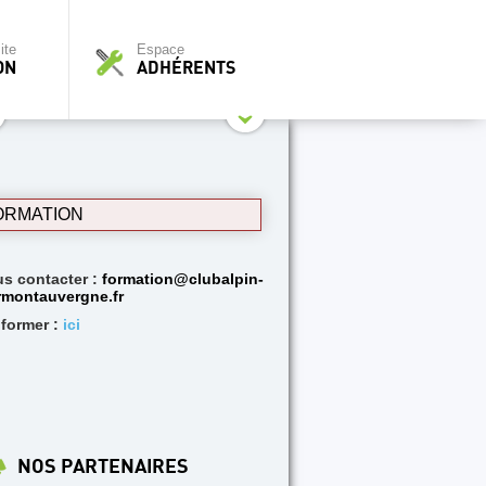
ite
Espace
ON
ADHÉRENTS
ORMATION
s contacter :
formation@clubalpin-
rmontauvergne.fr
nformer :
ici
NOS PARTENAIRES