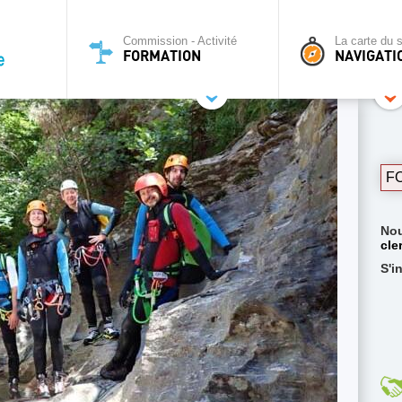
Commission - Activité
La carte du s
FORMATION
NAVIGATI
F
Nou
cle
S'i