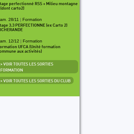
tage perfectionné RSS + Milieu montagne
 (dont carto2)
am. 28/11
|
Formation
tage 3.3 PERFECTIONNE (ex Carto 2)
ICHERANDE
am. 12/12
|
Formation
ormation UFCA (Unité formation
ommune aux activités)
> VOIR TOUTES LES SORTIES
FORMATION
> VOIR TOUTES LES SORTIES DU CLUB