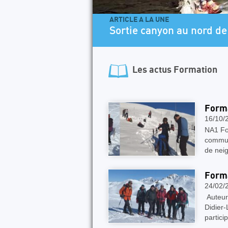
ARTICLE A LA UNE
Sortie canyon au nord de 
Les actus
Formation
Forma
16/10/
NA1 For
commune
de nei
Forma
24/02/
Auteur
Didier-
partici