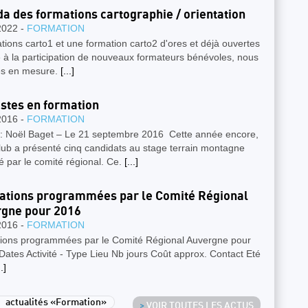
a des formations cartographie / orientation
2022 -
FORMATION
tions carto1 et une formation carto2 d'ores et déjà ouvertes
 à la participation de nouveaux formateurs bénévoles, nous
s en mesure.
[...]
istes en formation
2016 -
FORMATION
 : Noël Baget – Le 21 septembre 2016 Cette année encore,
lub a présenté cinq candidats au stage terrain montagne
 par le comité régional. Ce.
[...]
tions programmées par le Comité Régional
gne pour 2016
2016 -
FORMATION
ions programmées par le Comité Régional Auvergne pour
tes Activité - Type Lieu Nb jours Coût approx. Contact Eté
..]
actualités «Formation»
>
VOIR TOUTES LES ACTUS