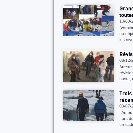
Grand
toutes
10/09/
(versi
ou déjà
les niv
Révis
08/12/
Auteur 
révisio
buste, 
Trois
récem
09/07/
Auteur 
Lors du
un cad