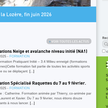
AR
la Lozère, fin juin 2026
L
Rec
>
VOIR TOUTES LES ACTUS
tions Neige et avalanche niveau initié (NA1)
2025 -
FORMATION
mation Pratiquant Initié – 3.4 Milieu enneigé (formations
s)Cette formation fait partie de toutes les activités sports
ge ou se déplaçant.
[...]
S
S
tion Spécialisé Raquettes du 7 au 9 février.
2025 -
FORMATION
S
e : Catherine. Formation animée par Thierry, co-animée par
s
L
Laurent et Xavier. Du 7 au 9 février, nous étions douze
pants à nous lancer.
[...]
V