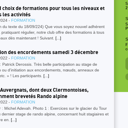
S
 choix de formations pour tous les niveaux et
2
 les activités
S
2024 -
FORMATION
S
on du texte du 18/09/224) Que vous soyez nouvel adhérent
P
 pratiquant régulier, notre club offre des formations à tous
eaux dès maintenant ! Suivant.
[...]
S
F
c
ion des encordements samedi 3 décembre
2022 -
FORMATION
: Patrick Derossis. Très belle participation au stage de
n ou d'initiation aux encordements, nœuds, anneaux de
etc. » ! Les participants.
[...]
 Auvergnats, dont deux Clermontoises,
ment brevetés Rando alpine
2022 -
FORMATION
: Michel Adevah. Photo 1 : Exercices sur le glacier du Tour
 dernier stage de rando alpine, concernant huit stagiaires et
re en.
[...]