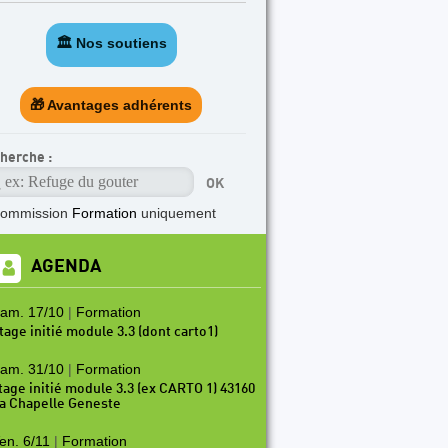
TICLE A LA UNE
🏛️ Nos soutiens
e Pass’Aran, une aventure transfrontalière.
🎁 Avantages adhérents
herche :
commission
Formation
uniquement
AGENDA
am. 17/10
|
Formation
tage initié module 3.3 (dont carto1)
am. 31/10
|
Formation
tage initié module 3.3 (ex CARTO 1) 43160
a Chapelle Geneste
en. 6/11
|
Formation