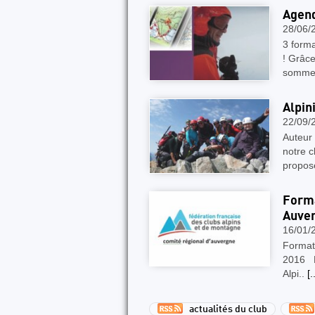
Agend
28/06/
3 forma
! Grâce
somme
Alpin
22/09/
Auteur
notre c
proposé
Forma
Auver
16/01/
Format
2016 Da
Alpi..
[.
actualités du club