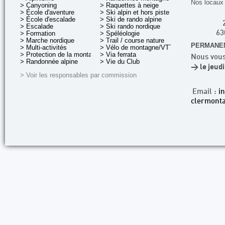
Nos locaux 
> Canyoning
> Raquettes à neige
> École d'aventure
> Ski alpin et hors piste
> École d'escalade
> Ski de rando alpine
> Escalade
> Ski rando nordique
> Formation
> Spéléologie
63
> Marche nordique
> Trail / course nature
PERMANEN
> Multi-activités
> Vélo de montagne/VTT
> Protection de la montagne
> Via ferrata
Nous vous
> Randonnée alpine
> Vie du Club
> le jeud
> Voir les responsables par commission
Email :
i
clermonta