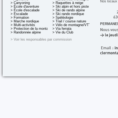
Nos locaux 
> Canyoning
> Raquettes à neige
> École d'aventure
> Ski alpin et hors piste
> École d'escalade
> Ski de rando alpine
> Escalade
> Ski rando nordique
> Formation
> Spéléologie
63
> Marche nordique
> Trail / course nature
PERMANEN
> Multi-activités
> Vélo de montagne/VTT
> Protection de la montagne
> Via ferrata
Nous vous
> Randonnée alpine
> Vie du Club
> le jeud
> Voir les responsables par commission
Email :
i
clermonta