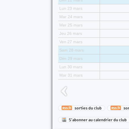
Dim 22 mars
Lun 23 mars
Mar 24 mars
Mer 25 mars
Jeu 26 mars
Ven 27 mars
Sam 28 mars
Dim 29 mars
Lun 30 mars
Mar 31 mars
sorties du club
sort
S'abonner au calendrier du club