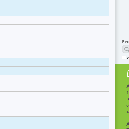
Rec
A
1
A
c
a
A