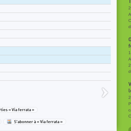
2
A
C
d
O
f
1
A
2
d
V
l
2
P
c
ies « Via ferrata »
C
S'abonner à « Via ferrata »