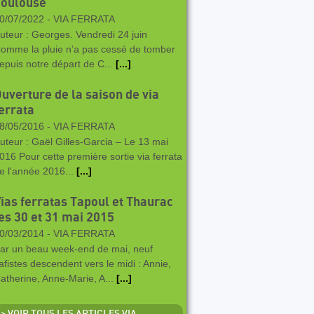
Toulouse
0/07/2022 -
VIA FERRATA
uteur : Georges. Vendredi 24 juin
omme la pluie n’a pas cessé de tomber
epuis notre départ de C...
[...]
uverture de la saison de via
errata
8/05/2016 -
VIA FERRATA
uteur : Gaël Gilles-Garcia – Le 13 mai
016 Pour cette première sortie via ferrata
e l'année 2016...
[...]
ias ferratas Tapoul et Thaurac
es 30 et 31 mai 2015
0/03/2014 -
VIA FERRATA
ar un beau week-end de mai, neuf
afistes descendent vers le midi : Annie,
atherine, Anne-Marie, A...
[...]