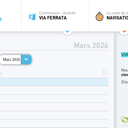
Commission - Activité
La carte du s
VIA FERRATA
NAVIGATI
Mars 2026
VI
Mars 2026
Nou
 :
cle
S'i