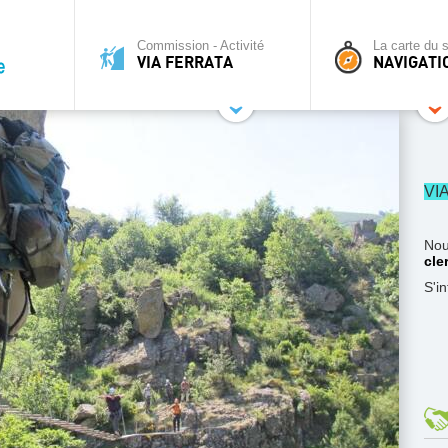
Commission - Activité
La carte du s
VIA FERRATA
NAVIGATI
VI
Nou
cle
S'i