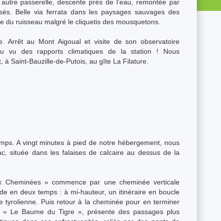
e autre passerelle, descente près de l’eau, remontée par
és. Belle via ferrata dans les paysages sauvages des
 du ruisseau malgré le cliquetis des mousquetons.
. Arrêt au Mont Aigoual et visite de son observatoire
au vu des rapports climatiques de la station ! Nous
, à Saint-Bauzille-de-Putois, au gîte La Filature.
ps. A vingt minutes à pied de notre hébergement, nous
c, située dans les falaises de calcaire au dessus de la
ux Cheminées » commence par une cheminée verticale
lade en deux temps : à mi-hauteur, un itinéraire en boucle
e tyrolienne. Puis retour à la cheminée pour en terminer
ite « Le Baume du Tigre », présente des passages plus