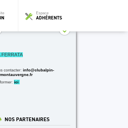
ite
Espace
ON
ADHÉRENTS
A FERRATA
s contacter:
info@clubalpin-
rmontauvergne.fr
nformer:
ici
NOS PARTENAIRES