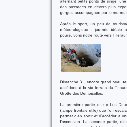
alternant petits ponts de singe, un
des passages en dévers plus expos
gorges, accompagnée par le murmure
Après le sport, un peu de tourisme
météorologique : journée idéale 
poursuivons notre route vers l’Hérault
Dimanche 31, encore grand beau tem
accédons à la via ferrata du Thaura
Grotte des Demoiselles.
La première partie dite « Les De
(lampe frontale utile) que l’on esca
permet d’en sortir et d’accéder à un
l’ascension. La seconde partie, d