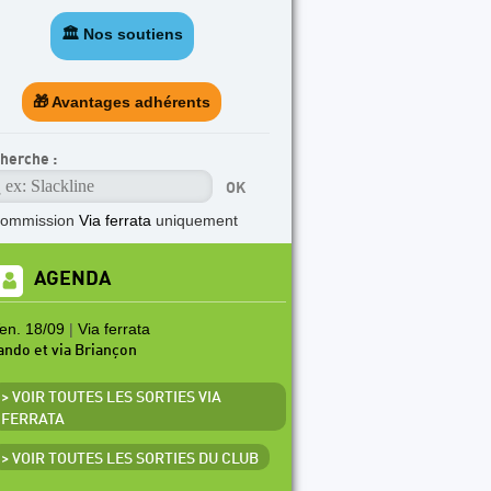
🏛️ Nos soutiens
🎁 Avantages adhérents
herche :
commission
Via ferrata
uniquement
AGENDA
en. 18/09
|
Via ferrata
ando et via Briançon
> VOIR TOUTES LES SORTIES VIA
FERRATA
> VOIR TOUTES LES SORTIES DU CLUB