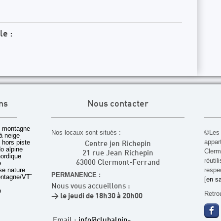
le :
ns
Nous contacter
 montagne
Nos locaux sont situés :
©Les 
à neige
appar
t hors piste
Centre jen Richepin
o alpine
Cler
21 rue Jean Richepin
nordique
réuti
e
63000 Clermont-Ferrand
rse nature
respec
PERMANENCE :
ontagne/VTT
[en sa
Nous vous accueillons :
b
Retro
> le jeudi de 18h30 à 20h00
Email :
info@clubalpin-