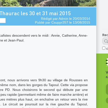
 Thaurac les 30 et 31 mai 2015
Rédigé par
Admin
le 20/03/2014
Publié par
Csuppr257
le 13/08/2015
Rec
fistes descendent vers le midi : Annie, Catherine, Anne-
me et Jean-Paul.
V
r
ont, nous arrivons vers 9h30 au village de Rousses en
u même nom, dans les gorges du Tapoul. Cette via propose
utre PD. Nous choisirons le second qui débute par une
, peu rapide (permettant même de faire marche arrière) et
es mètres plus haut, on enchaîne un retour vers la rive
. Le circuit se poursuit sur la rive gauche du Tapoul,