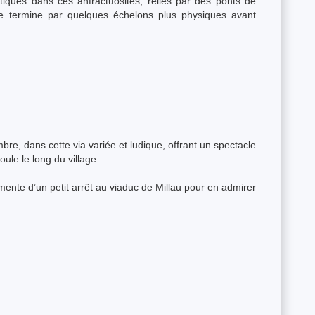
atiques dans ces anfractuosités, reliés par des ponts de
se termine par quelques échelons plus physiques avant
bre, dans cette via variée et ludique, offrant un spectacle
oule le long du village.
grémente d’un petit arrêt au viaduc de Millau pour en admirer