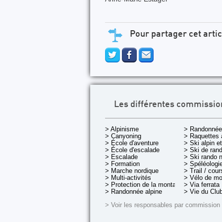
Pour partager cet artic
Les différentes commissio
> Alpinisme
> Randonnée
> Canyoning
> Raquettes 
> École d'aventure
> Ski alpin e
> École d'escalade
> Ski de rand
> Escalade
> Ski rando 
> Formation
> Spéléologi
> Marche nordique
> Trail / cou
> Multi-activités
> Vélo de m
> Protection de la montagne
> Via ferrata
> Randonnée alpine
> Vie du Clu
> Voir les responsables par commission