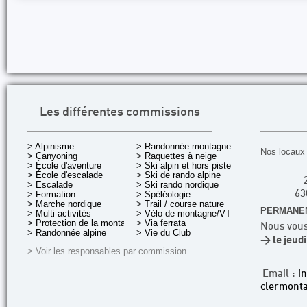
Les différentes commissions
> Alpinisme
> Randonnée montagne
Nos locaux 
> Canyoning
> Raquettes à neige
> École d'aventure
> Ski alpin et hors piste
> École d'escalade
> Ski de rando alpine
> Escalade
> Ski rando nordique
> Formation
> Spéléologie
63
> Marche nordique
> Trail / course nature
PERMANEN
> Multi-activités
> Vélo de montagne/VTT
> Protection de la montagne
> Via ferrata
Nous vous
> Randonnée alpine
> Vie du Club
> le jeud
> Voir les responsables par commission
Email :
i
clermonta