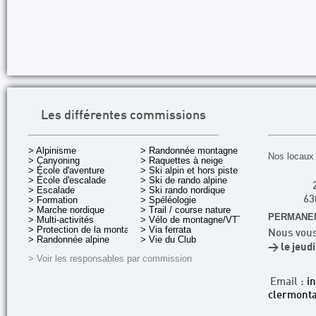
Les différentes commissions
> Alpinisme
> Randonnée montagne
Nos locaux 
> Canyoning
> Raquettes à neige
> École d'aventure
> Ski alpin et hors piste
> École d'escalade
> Ski de rando alpine
> Escalade
> Ski rando nordique
> Formation
> Spéléologie
63
> Marche nordique
> Trail / course nature
PERMANEN
> Multi-activités
> Vélo de montagne/VTT
> Protection de la montagne
> Via ferrata
Nous vous
> Randonnée alpine
> Vie du Club
> le jeud
> Voir les responsables par commission
Email :
i
clermonta