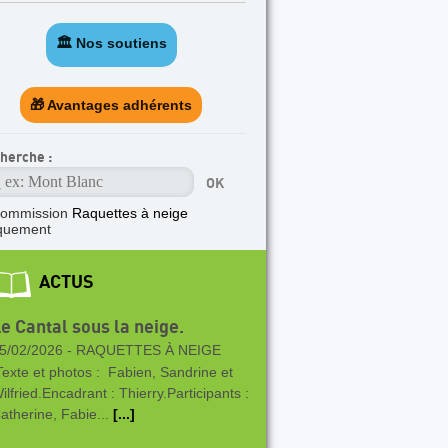
🏛️ Nos soutiens
🎁 Avantages adhérents
herche :
commission
Raquettes à neige
quement
ACTUS
e Cantal sous la neige.
5/02/2026 -
RAQUETTES À NEIGE
exte et photos : Fabien, Sandrine et
ilfried.Encadrant : Thierry.Participants :
atherine, Fabie...
[...]