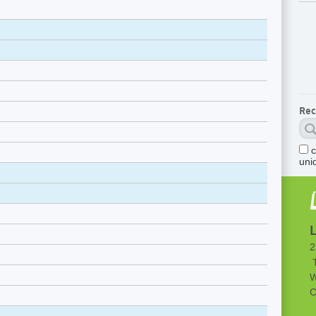
Rec
uni
L
2
T
W
C