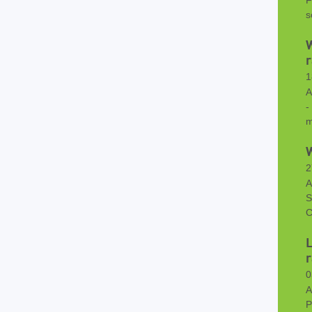
F
s
W
r
1
A
-
m
W
2
A
S
C
L
r
0
A
P