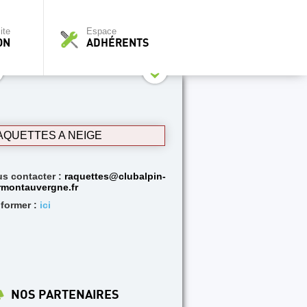
ite
Espace
ON
ADHÉRENTS
AQUETTES A NEIGE
s contacter :
raquettes@clubalpin-
rmontauvergne.fr
nformer :
ici
NOS PARTENAIRES