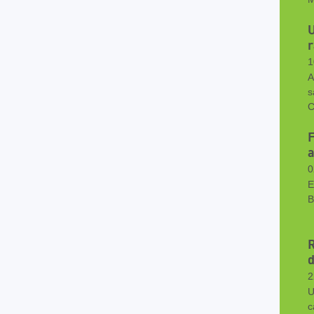
r
1
A
s
C
F
a
0
E
B
d
2
U
c