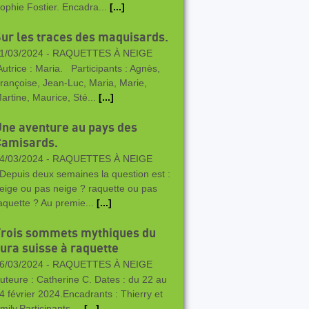
ophie Fostier. Encadra...
[...]
ur les traces des maquisards.
1/03/2024 -
RAQUETTES À NEIGE
utrice : Maria. Participants : Agnès,
rançoise, Jean-Luc, Maria, Marie,
artine, Maurice, Sté...
[...]
ne aventure au pays des
Camisards.
4/03/2024 -
RAQUETTES À NEIGE
epuis deux semaines la question est :
eige ou pas neige ? raquette ou pas
aquette ? Au premie...
[...]
Trois sommets mythiques du
ura suisse à raquette
6/03/2024 -
RAQUETTES À NEIGE
uteure : Catherine C. Dates : du 22 au
4 février 2024.Encadrants : Thierry et
mily.Participants ...
[...]