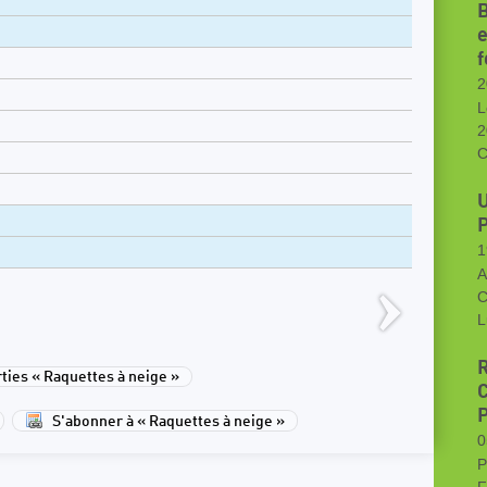
B
e
f
2
L
2
C
U
P
1
A
C
L
R
ies « Raquettes à neige »
C
S'abonner à « Raquettes à neige »
0
P