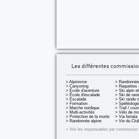
Les différentes commissio
> Alpinisme
> Randonnée
> Canyoning
> Raquettes 
> École d'aventure
> Ski alpin e
> École d'escalade
> Ski de rand
> Escalade
> Ski rando 
> Formation
> Spéléologi
> Marche nordique
> Trail / cou
> Multi-activités
> Vélo de m
> Protection de la montagne
> Via ferrata
> Randonnée alpine
> Vie du Clu
> Voir les responsables par commission