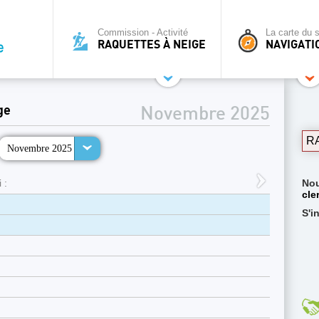
Commission - Activité
La carte du s
RAQUETTES À NEIGE
NAVIGATI
ge
Novembre 2025
R
Novembre 2025
 :
Nou
cle
S'i