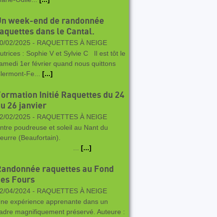
Un week-end de randonnée
aquettes dans le Cantal.
0/02/2025 -
RAQUETTES À NEIGE
utrices : Sophie V et Sylvie C Il est tôt le
amedi 1er février quand nous quittons
lermont-Fe...
[...]
ormation Initié Raquettes du 24
u 26 janvier
2/02/2025 -
RAQUETTES À NEIGE
ntre poudreuse et soleil au Nant du
eurre (Beaufortain).
...
[...]
Randonnée raquettes au Fond
es Fours
2/04/2024 -
RAQUETTES À NEIGE
ne expérience apprenante dans un
adre magnifiquement préservé. Auteure :