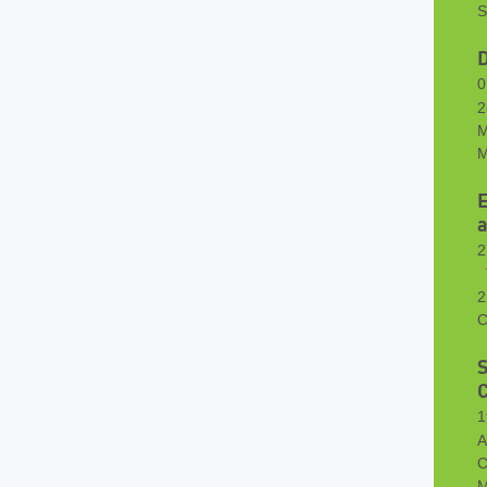
S
D
0
2
M
M
E
a
2
T
2
C
S
C
1
A
C
M