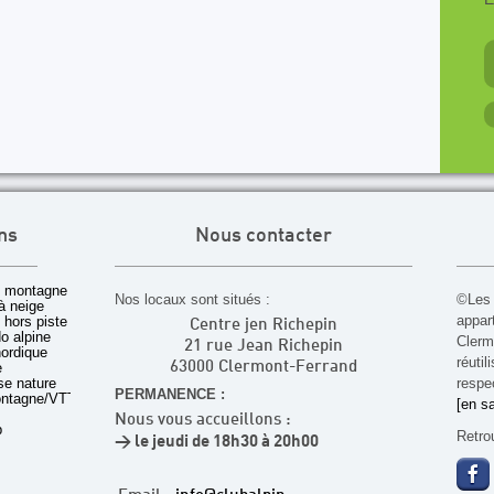
ns
Nous contacter
 montagne
Nos locaux sont situés :
©Les 
à neige
appar
t hors piste
Centre jen Richepin
o alpine
Cler
21 rue Jean Richepin
nordique
réuti
e
63000 Clermont-Ferrand
rse nature
respec
PERMANENCE :
ontagne/VTT
[en sa
Nous vous accueillons :
b
Retro
> le jeudi de 18h30 à 20h00