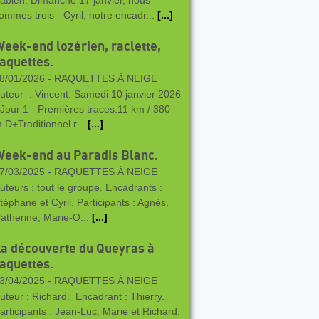
abien. Dimanche 17 janvier, nous
ommes trois - Cyril, notre encadr...
[...]
eek-end lozérien, raclette,
aquettes.
8/01/2026 -
RAQUETTES À NEIGE
uteur : Vincent. Samedi 10 janvier 2026
 Jour 1 - Premières traces.11 km / 380
 D+Traditionnel r...
[...]
eek-end au Paradis Blanc.
7/03/2025 -
RAQUETTES À NEIGE
uteurs : tout le groupe. Encadrants :
téphane et Cyril. Participants : Agnès,
atherine, Marie-O...
[...]
a découverte du Queyras à
aquettes.
3/04/2025 -
RAQUETTES À NEIGE
uteur : Richard. Encadrant : Thierry.
articipants : Jean-Luc, Marie et Richard.