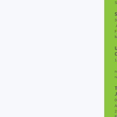
S
S
3
A
F
M
U
1
D
n
r
J
0
A
2
E