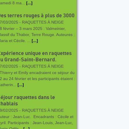
amedi 8 ma...
[...]
es terres rouges à plus de 3000
7/03/2025 -
RAQUETTES À NEIGE
8 février – 3 mars 2025 : Valmeinier,
assif du Thabor, Terre Rouge. Auteures :
aria et Cécile. ...
[...]
xpérience unique en raquettes
u Grand-Saint-Bernard.
7/02/2025 -
RAQUETTES À NEIGE
hierry et Emily encadraient ce séjour du
2 au 24 février et les participants étaient :
atherin...
[...]
éjour raquettes dans le
hablais
9/02/2025 -
RAQUETTES À NEIGE
uteur : Jean-Luc. Encadrants : Cécile et
yril. Participants : Jean-Louis, Jean-Luc,
arie-Odile...
[...]