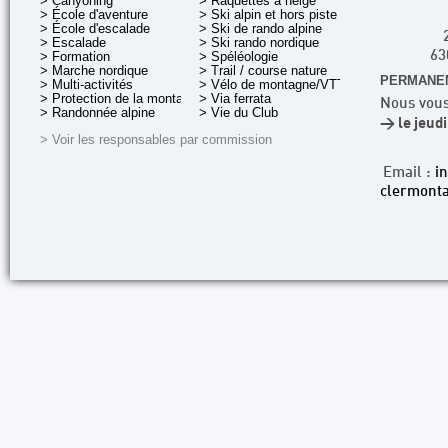
> Canyoning
> Raquettes à neige
> École d'aventure
> Ski alpin et hors piste
> École d'escalade
> Ski de rando alpine
> Escalade
> Ski rando nordique
> Formation
> Spéléologie
63
> Marche nordique
> Trail / course nature
PERMANEN
> Multi-activités
> Vélo de montagne/VTT
> Protection de la montagne
> Via ferrata
Nous vous
> Randonnée alpine
> Vie du Club
> le jeud
> Voir les responsables par commission
Email :
i
clermonta