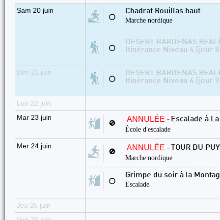
Sam 20 juin
Chadrat Rouillas haut
⚪
Marche nordique
DESERT BARDENAS REALE
⚪
Itinérance Niveau 4 [jour 8
Dim 21 juin
DESERT BARDENAS REALE
⚪
Itinérance Niveau 4 [jour 9
Lun 22 juin
Mar 23 juin
ANNULÉE -
Escalade à L
🚫
École d'escalade
Mer 24 juin
ANNULÉE -
TOUR DU PU
🚫
Marche nordique
Grimpe du soir à la Monta
⚪
Escalade
Jeu 25 juin
Ven 26 juin