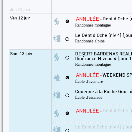
Jeu 11 juin
Ven 12 juin
ANNULÉE -
Dent d'Oche (n
🚫
Randonnée montagne
Le Dent d'Oche (niv 4) [jou
⚪
Randonnée alpine
Sam 13 juin
DESERT BARDENAS REALE
⚪
Itinérance Niveau 4 [jour 1
Randonnée montagne
ANNULÉE -
WEEKEND SPE
🚫
École d'aventure
Couenne à la Roche Gourn
⚪
École d'escalade
ANNULÉE -
Dent d'Oche (n
🚫
Le Dent d'Oche (niv 4) [jou
⚪