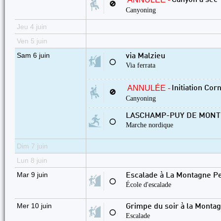
Canyon à sec
🚫
Canyoning
Jeu 4 juin
Ven 5 juin
Sam 6 juin
via Malzieu
⚪
Via ferrata
ANNULÉE -
Initiation Corn
🚫
Canyoning
LASCHAMP-PUY DE MONTE
⚪
Marche nordique
Dim 7 juin
Lun 8 juin
Mar 9 juin
Escalade à La Montagne P
⚪
École d'escalade
Mer 10 juin
Grimpe du soir à la Monta
⚪
Escalade