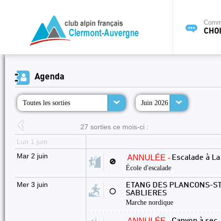
Commi
CHOI
Agenda
Toutes les sorties
Juin 2026
27 sorties ce mois-ci :
Lun 1 juin
Mar 2 juin
ANNULÉE -
Escalade à L
🚫
École d'escalade
Mer 3 juin
ETANG DES PLANCONS-ST
⚪
SABLIERES
Marche nordique
ANNULÉE -