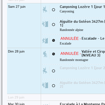
Sam 27 juin
Canyoning Lozère 1 [jour 1
⚪
Canyoning
Aiguille du Goléon 3427m (
⚪
1]
Randonnée alpine
ANNULÉE -
Escalade - Le
🚫
Escalade
Dim 28 juin
Vallée et Ci
ANNULÉE -
🚫
(NIVEAU 3)
Randonnée montagne
Canyoning Lozère 1 [jour 2
⚪
Aiguille du Goléon 3427m (
⚪
2]
Lun 29 juin
Mar 30 juin
Escalade à La Montagne P