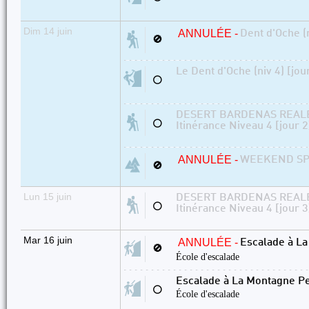
Dim 14 juin
ANNULÉE -
Dent d'Oche (n
🚫
Le Dent d'Oche (niv 4) [jou
⚪
DESERT BARDENAS REALE
⚪
Itinérance Niveau 4 [jour 2
ANNULÉE -
WEEKEND SPE
🚫
Lun 15 juin
DESERT BARDENAS REALE
⚪
Itinérance Niveau 4 [jour 3
Mar 16 juin
ANNULÉE -
Escalade à L
🚫
École d'escalade
Escalade à La Montagne P
⚪
École d'escalade