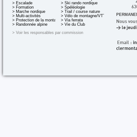
> Escalade
> Ski rando nordique
> Formation
> Spéléologie
63
> Marche nordique
> Trail / course nature
PERMANEN
> Multi-activités
> Vélo de montagne/VTT
> Protection de la montagne
> Via ferrata
Nous vous
> Randonnée alpine
> Vie du Club
> le jeud
> Voir les responsables par commission
Email :
i
clermonta