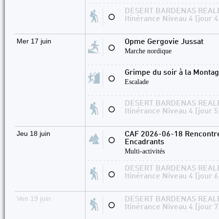
DESERT BARDENAS REALE
⚪
Itinérance Niveau 4 [jour 4
Mer 17 juin
Opme Gergovie Jussat
⚪
Marche nordique
Grimpe du soir à la Monta
⚪
Escalade
DESERT BARDENAS REALE
⚪
Itinérance Niveau 4 [jour 5
Jeu 18 juin
CAF 2026-06-18 Rencontre 
⚪
Encadrants
Multi-activités
DESERT BARDENAS REALE
⚪
Itinérance Niveau 4 [jour 6
Ven 19 juin
DESERT BARDENAS REALE
⚪
Itinérance Niveau 4 [jour 7