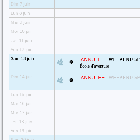
Dim 7 juin
Lun 8 juin
Mar 9 juin
Mer 10 juin
Jeu 11 juin
Ven 12 juin
Sam 13 juin
ANNULÉE -
WEEKEND SPE
🚫
École d'aventure
Dim 14 juin
ANNULÉE -
WEEKEND SPE
🚫
Lun 15 juin
Mar 16 juin
Mer 17 juin
Jeu 18 juin
Ven 19 juin
Sam 20 juin