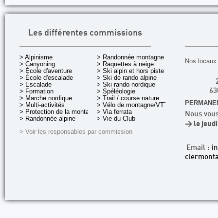
Les différentes commissions
> Alpinisme
> Randonnée montagne
Nos locaux 
> Canyoning
> Raquettes à neige
> École d'aventure
> Ski alpin et hors piste
> École d'escalade
> Ski de rando alpine
> Escalade
> Ski rando nordique
> Formation
> Spéléologie
63
> Marche nordique
> Trail / course nature
PERMANEN
> Multi-activités
> Vélo de montagne/VTT
> Protection de la montagne
> Via ferrata
Nous vous
> Randonnée alpine
> Vie du Club
> le jeud
> Voir les responsables par commission
Email :
i
clermonta