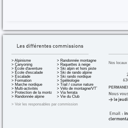
Les différentes commissions
> Alpinisme
> Randonnée montagne
Nos locaux 
> Canyoning
> Raquettes à neige
> École d'aventure
> Ski alpin et hors piste
> École d'escalade
> Ski de rando alpine
> Escalade
> Ski rando nordique
> Formation
> Spéléologie
63
> Marche nordique
> Trail / course nature
PERMANEN
> Multi-activités
> Vélo de montagne/VTT
> Protection de la montagne
> Via ferrata
Nous vous
> Randonnée alpine
> Vie du Club
> le jeud
> Voir les responsables par commission
Email :
i
clermonta