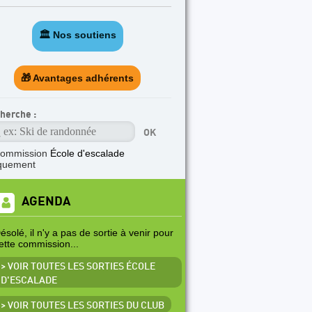
🏛️ Nos soutiens
🎁 Avantages adhérents
herche :
commission
École d'escalade
quement
AGENDA
ésolé, il n'y a pas de sortie à venir pour
ette commission...
> VOIR TOUTES LES SORTIES ÉCOLE
D'ESCALADE
> VOIR TOUTES LES SORTIES DU CLUB