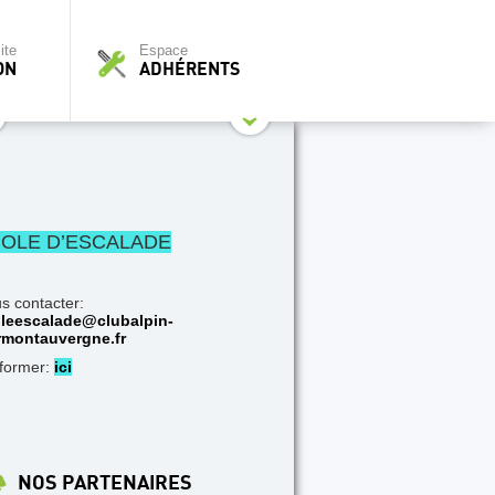
ite
Espace
ON
ADHÉRENTS
OLE D’ESCALADE
s contacter:
leescalade@clubalpin-
rmontauvergne.fr
nformer:
ici
NOS PARTENAIRES