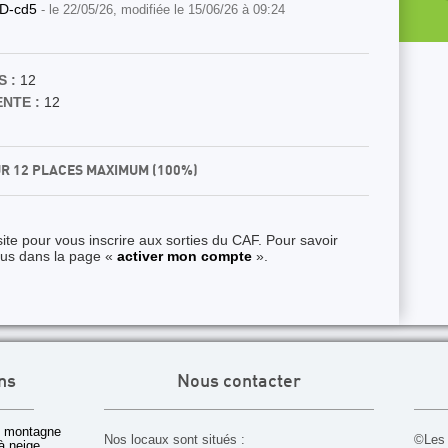
D-cd5
- le 22/05/26, modifiée le 15/06/26 à 09:24
 :
12
ENTE :
12
UR 12 PLACES MAXIMUM (100%)
ite pour vous inscrire aux sorties du CAF. Pour savoir
ous dans la page «
activer mon compte
».
ns
Nous contacter
 montagne
Nos locaux sont situés :
©Les 
à neige