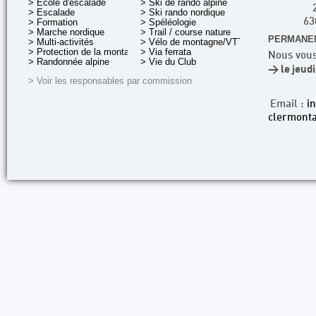
> École d'escalade
> Ski de rando alpine
> Escalade
> Ski rando nordique
> Formation
> Spéléologie
63
> Marche nordique
> Trail / course nature
PERMANEN
> Multi-activités
> Vélo de montagne/VTT
> Protection de la montagne
> Via ferrata
Nous vous
> Randonnée alpine
> Vie du Club
> le jeud
> Voir les responsables par commission
Email :
i
clermonta