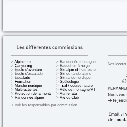
Les différentes commissions
> Alpinisme
> Randonnée montagne
Nos locaux 
> Canyoning
> Raquettes à neige
> École d'aventure
> Ski alpin et hors piste
> École d'escalade
> Ski de rando alpine
> Escalade
> Ski rando nordique
> Formation
> Spéléologie
63
> Marche nordique
> Trail / course nature
PERMANEN
> Multi-activités
> Vélo de montagne/VTT
> Protection de la montagne
> Via ferrata
Nous vous
> Randonnée alpine
> Vie du Club
> le jeud
> Voir les responsables par commission
Email :
i
clermonta