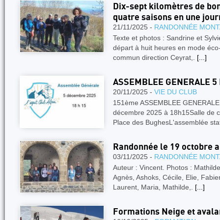
Dix-sept kilomètres de bo
quatre saisons en une jour
21/11/2025 -
RANDONNÉE MONT
Texte et photos : Sandrine et Sylv
départ à huit heures en mode éco
commun direction Ceyrat,.
[...]
ASSEMBLEE GENERALE 5 
20/11/2025 -
VIE DU CLUB
151ème ASSEMBLEE GENERALE -R
décembre 2025 à 18h15Salle de co
Place des BughesL'assemblée stat
Randonnée le 19 octobre a
03/11/2025 -
RANDONNÉE MONT
Auteur : Vincent. Photos : Mathilde.
Agnès, Ashoks, Cécile, Elie, Fabi
Laurent, Maria, Mathilde,.
[...]
Formations Neige et avalan