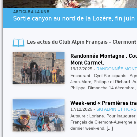
ARTICLE A LA UNE
Sortie canyon au nord de la Lozère, fin juin
Les actus du
Club Alpin Français - Clermon
Randonnée Montagne : Co
Mont Carmel.
19/12/2025 -
RANDONNÉE MON
Encadrant : Cyril.Participants : Ag
Jean-Marc, Philippe et Richard. Aut
Philippe. Dimanche 14 décembre,
Week-end « Premières trac
17/12/2025 -
SKI ALPIN ET HORS
Auteure : Loriane. Pour inaugurer l
Français de Clermont-Auvergne a pr
dernier week-end.
[...]