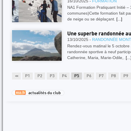
16/10/2025 -
FORMATION
NA1 Formation Pratiquant Initié – 
communes)Cette formation fait part
de neige ou se déplaçant.
[...]
Une superbe randonnée au
13/10/2025 -
RANDONNÉE MON
Rendez-vous matinal le 5 octobre 
randonnée sportive à neuf partici
Catherine, Maria, Marie-Odile,.
[...
<<
P1
P2
P3
P4
P5
P6
P7
P8
P9
actualités du club