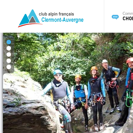
Commi
CHOI
1
2
3
4
5