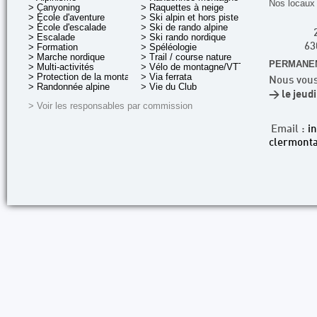
Nos locaux 
> Canyoning
> Raquettes à neige
> École d'aventure
> Ski alpin et hors piste
> École d'escalade
> Ski de rando alpine
> Escalade
> Ski rando nordique
> Formation
> Spéléologie
63
> Marche nordique
> Trail / course nature
PERMANEN
> Multi-activités
> Vélo de montagne/VTT
> Protection de la montagne
> Via ferrata
Nous vous
> Randonnée alpine
> Vie du Club
> le jeud
> Voir les responsables par commission
Email :
i
clermonta