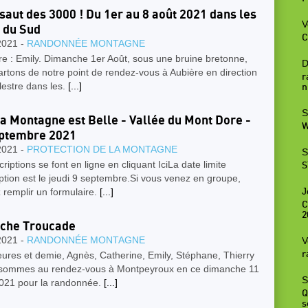
ssaut des 3000 ! Du 1er au 8 août 2021 dans les
V
 du Sud
C
2021 -
RANDONNÉE MONTAGNE
e : Emily. Dimanche 1er Août, sous une bruine bretonne,
D
rtons de notre point de rendez-vous à Aubière en direction
r
lestre dans les.
[...]
n
S
a Montagne est Belle - Vallée du Mont Dore -
W
eptembre 2021
2021 -
PROTECTION DE LA MONTAGNE
S
criptions se font en ligne en cliquant IciLa date limite
S
iption est le jeudi 9 septembre.Si vous venez en groupe,
J
z remplir un formulaire.
[...]
C
2
che Troucade
2021 -
RANDONNÉE MONTAGNE
V
ures et demie, Agnès, Catherine, Emily, Stéphane, Thierry
r
 sommes au rendez-vous à Montpeyroux en ce dimanche 11
S
 2021 pour la randonnée.
[...]
Q
s