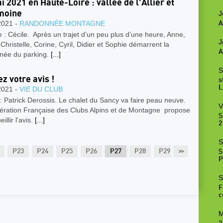
i 2021 en Haute-Loire : vallée de l'Allier et
moine
J
2021 -
RANDONNÉE MONTAGNE
A
 : Cécile. Après un trajet d’un peu plus d’une heure, Anne,
J
 Christelle, Corine, Cyril, Didier et Sophie démarrent la
A
née du parking.
[...]
S
z votre avis !
s
L
2021 -
VIE DU CLUB
: Patrick Derossis. Le chalet du Sancy va faire peau neuve.
V
ération Française des Clubs Alpins et de Montagne propose
S
illir l'avis.
[...]
2
S
P23
P24
P25
P26
P27
P28
P29
>>
P30
P31
S
P
S
F
c
M