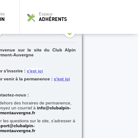
ite
Espace
ON
ADHÉRENTS
nvenue sur le site du Club Alpin
rmont-Auvergne
r s'inscrire :
c'est ici
r venir à la permanence :
c'est ici
tactez-nous :
dehors des horaires de permanence,
oyez un courriel à
i
nfo@clubalpin-
rmontauvergne.fr
r les questions sur le site, s’adresser à
port@clubalpin-
rmontauvergne.fr