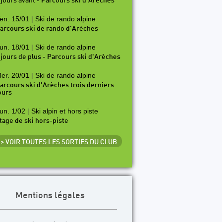
 jours avant - Parcours ski d'Arèches
en. 15/01
|
Ski de rando alpine
arcours ski de rando d'Arèches
un. 18/01
|
Ski de rando alpine
 jours de plus - Parcours ski d'Arèches
er. 20/01
|
Ski de rando alpine
arcours ski d'Arèches trois derniers
ours
un. 1/02
|
Ski alpin et hors piste
tage de ski hors-piste
> VOIR TOUTES LES SORTIES DU CLUB
Mentions légales