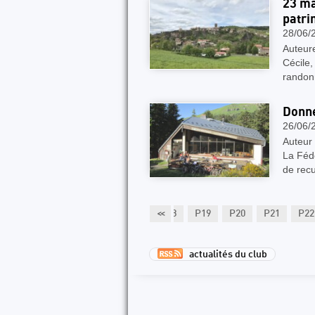
23 ma
patri
28/06/
Auteure
Cécile,
randon
Donne
26/06/
Auteur 
La Féd
de recue
3
P14
P15
P16
P17
<<
P18
P19
P20
P21
P22
actualités du club