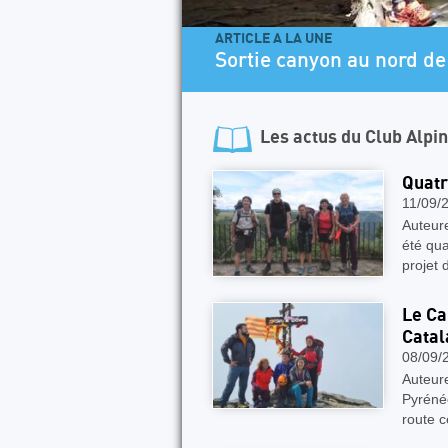
ARTICLE A LA UNE
Le Pass’Aran, une aventu
Les actus du
Club Alpi
Quatr
11/09/
Auteure
été qua
projet 
Le Ca
Catal
08/09/
Auteure
Pyrénée
route 