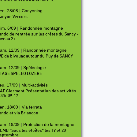
en. 28/08
|
Canyoning
anyon Vercors
im. 6/09
|
Randonnée montagne
ando de rentrée sur les crêtes du Sancy -
iveau 2+
am. 12/09
|
Randonnée montagne
E de bivouac autour du Puy de SANCY
am. 12/09
|
Spéléologie
TAGE SPELEO LOZERE
eu. 17/09
|
Multi-activités
AF Clermont Présentation des activités
026-09-17
en. 18/09
|
Via ferrata
ando et via Briançon
am. 19/09
|
Protection de la montagne
LMB "Sous les étoiles" les 19 et 20
eptembre