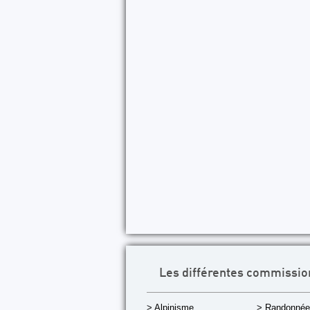
Les différentes commissio
> Alpinisme
> Randonnée