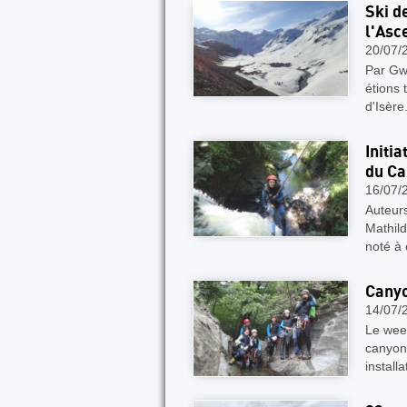
Ski d
l'Asc
20/07/
Par Gw
étions 
d'Isère
Initi
du Ca
16/07/
Auteurs
Mathild
noté à
Canyo
14/07/
Le week
can
install