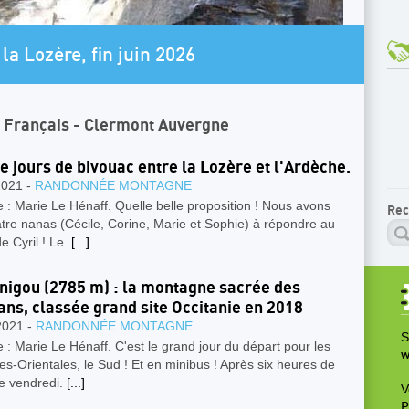
AR
re transfrontalière.
U
n Français - Clermont Auvergne
e jours de bivouac entre la Lozère et l'Ardèche.
2021 -
RANDONNÉE MONTAGNE
 : Marie Le Hénaff. Quelle belle proposition ! Nous avons
Rec
tre nanas (Cécile, Corine, Marie et Sophie) à répondre au
de Cyril ! Le.
[...]
nigou (2785 m) : la montagne sacrée des
ans, classée grand site Occitanie en 2018
2021 -
RANDONNÉE MONTAGNE
S
 : Marie Le Hénaff. C'est le grand jour du départ pour les
w
s-Orientales, le Sud ! Et en minibus ! Après six heures de
ce vendredi.
[...]
V
P