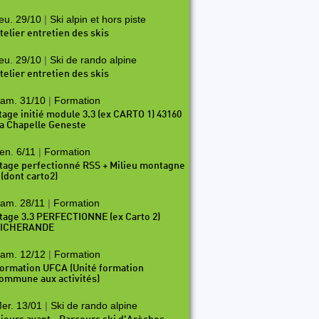
eu. 29/10
|
Ski alpin et hors piste
telier entretien des skis
eu. 29/10
|
Ski de rando alpine
telier entretien des skis
am. 31/10
|
Formation
tage initié module 3.3 (ex CARTO 1) 43160
a Chapelle Geneste
en. 6/11
|
Formation
tage perfectionné RSS + Milieu montagne
 (dont carto2)
am. 28/11
|
Formation
P32
P33
P34
P35
P36
P37
P38
P39
P40
tage 3.3 PERFECTIONNE (ex Carto 2)
ICHERANDE
am. 12/12
|
Formation
ormation UFCA (Unité formation
ommune aux activités)
er. 13/01
|
Ski de rando alpine