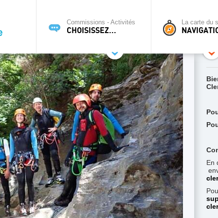
Commissions - Activités
La carte du s
CHOISISSEZ...
NAVIGATI
Bie
Cle
Pou
Pou
Con
En 
env
cle
Pou
sup
cle