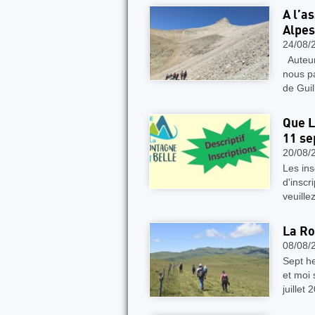
A l’a
Alpes
24/08/
Auteur
nous pa
de Guil
Que L
11 s
20/08/
Les ins
d'inscr
veuille
La Ro
08/08/
Sept he
et moi
juillet