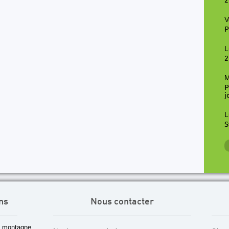
2
V
P
L
2
M
P
j
L
S
ns
Nous contacter
 montagne