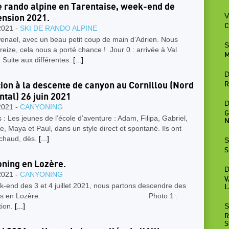
e rando alpine en Tarentaise, week-end de
V
ension 2021.
C
2021 -
SKI DE RANDO ALPINE
enael, avec un beau petit coup de main d’Adrien. Nous
S
treize, cela nous a porté chance ! Jour 0 : arrivée à Val
M
. Suite aux différentes.
[...]
D
ation à la descente de canyon au Cornillou (Nord
R
ntal) 26 juin 2021
D
2021 -
CANYONING
G
 : Les jeunes de l’école d’aventure : Adam, Filipa, Gabriel,
N
e, Maya et Paul, dans un style direct et spontané. Ils ont
 chaud, dès.
[...]
S
S
ning en Lozère.
D
2021 -
CANYONING
V
-end des 3 et 4 juillet 2021, nous partons descendre des
L
yons en Lozère. Photo 1 :
ation.
[...]
S
R
S