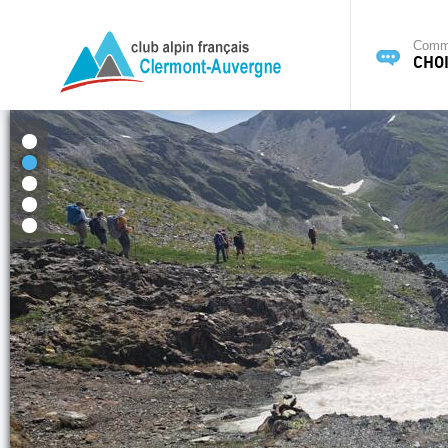
Commi
CHOI
1
2
3
4
5