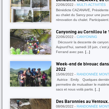
22/06/2022 -
MULTI-ACTIVITÉS
Bénédicte CAZANAVE, Présidente d
au chalet du Sancy pour une journ
rénovation du chalet. Participaient
Canyoning au Cornillou le 
22/06/2022 -
CANYONING
Découvrir la descente de canyon..
Aujourd’hui, samedi 18 juin, c’est 
Ferrand avec pas.
[...]
Week-end de bivouac dans l
2022
15/06/2022 -
RANDONNÉE MON
Autrice : Emily. Quelques derni
permettre de mutualiser le matérie
sacs et nous voilà partis.
[...]
Des Baronnies au Ventoux.
08/06/2022 -
RANDONNÉE MON