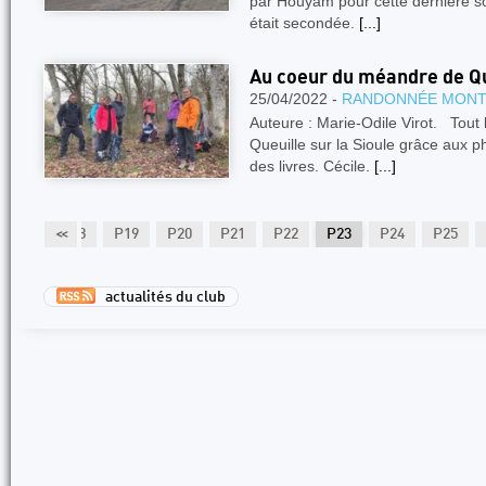
par Houyam pour cette dernière sor
était secondée.
[...]
Au coeur du méandre de Qu
25/04/2022 -
RANDONNÉE MON
Auteure : Marie-Odile Virot. Tout
Queuille sur la Sioule grâce aux p
des livres. Cécile.
[...]
P17
<<
P18
P19
P20
P21
P22
P23
P24
P25
actualités du club