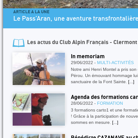
ARTICLE A LA UNE
Le Pass’Aran, une aventure transfrontalière
Les actus du
Club Alpin Français - Clermon
In memoriam
29/06/2022 -
MULTI-ACTIVITÉS
Notre ami Henri Montel a pris son
Pérou. Un émouvant hommage lui a
sanctuaire de la Font Sainte.
[...]
Agenda des formations car
28/06/2022 -
FORMATION
3 formations carto1 et une formati
! Grâce à la participation de nou
sommes en mesure.
[...]
Bénédicte CAZANAVE au ch