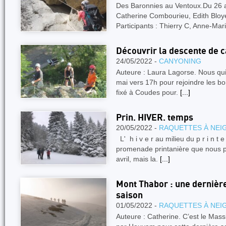
Des Baronnies au Ventoux.Du 26 a
Catherine Combourieu, Edith Bloy
Participants : Thierry C, Anne-Mar
Découvrir la descente de 
24/05/2022 -
CANYONING
Auteure : Laura Lagorse. Nous qui
mai vers 17h pour rejoindre les bor
fixé à Coudes pour.
[...]
Prin. HIVER. temps
20/05/2022 -
RAQUETTES À NEI
L' h i v e r au milieu du p r i n t
promenade printanière que nous p
avril, mais la.
[...]
Mont Thabor : une dernière
saison
01/05/2022 -
RAQUETTES À NEI
Auteure : Catherine. C’est le Massi