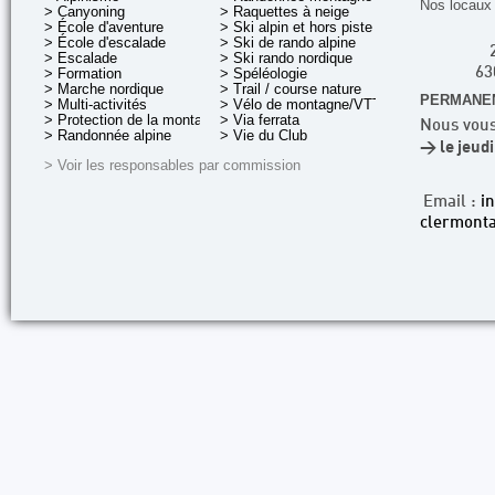
Nos locaux 
> Canyoning
> Raquettes à neige
> École d'aventure
> Ski alpin et hors piste
> École d'escalade
> Ski de rando alpine
> Escalade
> Ski rando nordique
> Formation
> Spéléologie
63
> Marche nordique
> Trail / course nature
PERMANEN
> Multi-activités
> Vélo de montagne/VTT
> Protection de la montagne
> Via ferrata
Nous vous
> Randonnée alpine
> Vie du Club
> le jeud
> Voir les responsables par commission
Email :
i
clermonta