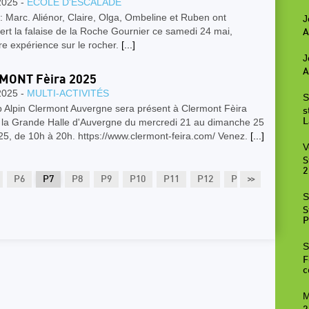
2025 -
ÉCOLE D'ESCALADE
: Marc. Aliénor, Claire, Olga, Ombeline et Ruben ont
J
rt la falaise de la Roche Gournier ce samedi 24 mai,
A
e expérience sur le rocher.
[...]
J
A
MONT Fèira 2025
2025 -
MULTI-ACTIVITÉS
S
b Alpin Clermont Auvergne sera présent à Clermont Fèira
s
 la Grande Halle d'Auvergne du mercredi 21 au dimanche 25
L
25, de 10h à 20h. https://www.clermont-feira.com/ Venez.
[...]
V
S
2
P6
P7
P8
P9
P10
P11
P12
P13
>>
P14
P
S
S
P
S
F
c
M