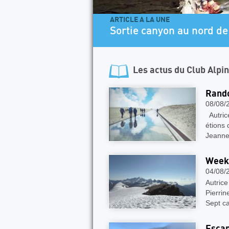
ARTICLE A LA UNE
Sortie canyon au nord de 
Les actus du
Club Alpi
Rando
08/08/
Autrice
étions 
Jeanne
Week-
04/08/
Autrice
Pierrin
Sept ca
Escap