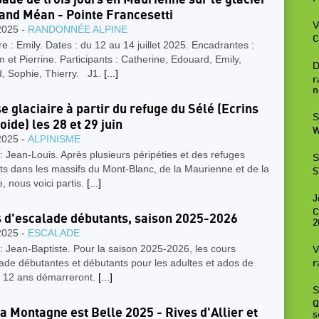
and Méan - Pointe Francesetti
V
2025 -
RANDONNÉE ALPINE
C
 : Emily. Dates : du 12 au 14 juillet 2025. Encadrantes :
et Pierrine. Participants : Catherine, Edouard, Emily,
D
d, Sophie, Thierry. J1.
[...]
r
n
e glaciaire à partir du refuge du Sélé (Ecrins
S
oide) les 28 et 29 juin
W
2025 -
ALPINISME
: Jean-Louis. Après plusieurs péripéties et des refuges
S
s dans les massifs du Mont-Blanc, de la Maurienne et de la
S
, nous voici partis.
[...]
J
C
 d'escalade débutants, saison 2025-2026
2
2025 -
ESCALADE
: Jean-Baptiste. Pour la saison 2025-2026, les cours
V
ade débutantes et débutants pour les adultes et ados de
r
e 12 ans démarreront.
[...]
S
Q
a Montagne est Belle 2025 - Rives d'Allier et
s