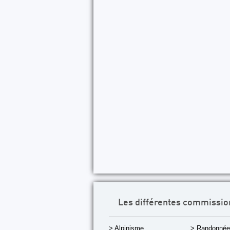
Les différentes commissio
> Alpinisme
> Randonnée