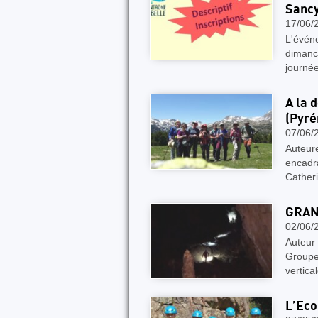
Sancy
17/06/
L'événe
dimanch
journé
A la 
(Pyré
07/06/
Auteure
encadra
Catheri
GRAN
02/06/
Auteur 
Groupe
vertic
L’Eco