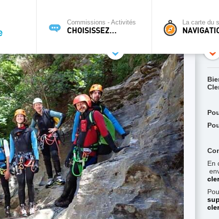
Commissions - Activités
La carte du s
CHOISISSEZ...
NAVIGATI
Bie
Cle
Pou
Pou
Con
En 
env
cle
Pou
sup
cle