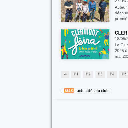
27/05/
Auteur 
découve
premièr
CLER
18/05/
Le Clu
2025 à
mai 20
<<
P1
P2
P3
P4
P5
actualités du club