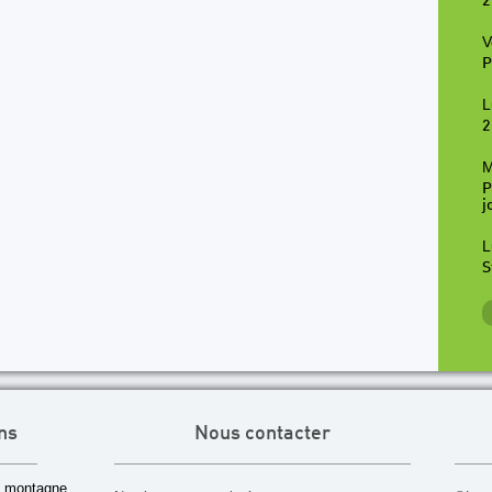
2
V
P
L
2
M
P
j
L
S
ns
Nous contacter
 montagne