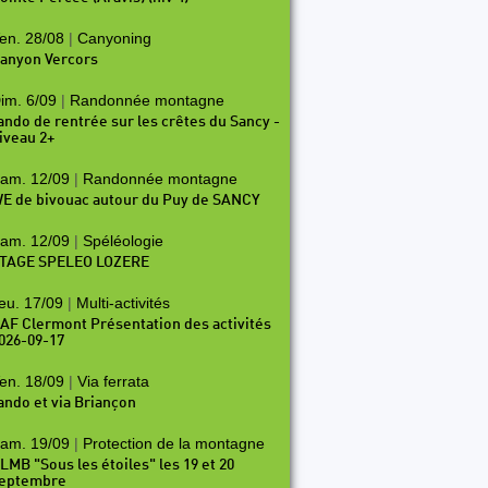
en. 28/08
|
Canyoning
anyon Vercors
im. 6/09
|
Randonnée montagne
ando de rentrée sur les crêtes du Sancy -
iveau 2+
am. 12/09
|
Randonnée montagne
E de bivouac autour du Puy de SANCY
am. 12/09
|
Spéléologie
TAGE SPELEO LOZERE
eu. 17/09
|
Multi-activités
AF Clermont Présentation des activités
026-09-17
en. 18/09
|
Via ferrata
ando et via Briançon
am. 19/09
|
Protection de la montagne
LMB "Sous les étoiles" les 19 et 20
eptembre