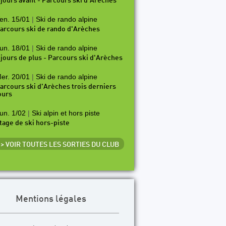
 jours avant - Parcours ski d'Arèches
en. 15/01
|
Ski de rando alpine
arcours ski de rando d'Arèches
un. 18/01
|
Ski de rando alpine
 jours de plus - Parcours ski d'Arèches
er. 20/01
|
Ski de rando alpine
arcours ski d'Arèches trois derniers
ours
un. 1/02
|
Ski alpin et hors piste
tage de ski hors-piste
> VOIR TOUTES LES SORTIES DU CLUB
Mentions légales