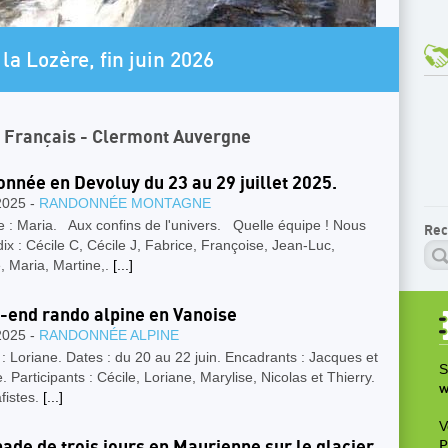
AR
la Lozère, fin juin 2026
L
n Français - Clermont Auvergne
nnée en Devoluy du 23 au 29 juillet 2025.
2025 -
RANDONNÉE MONTAGNE
 : Maria. Aux confins de l'univers. Quelle équipe ! Nous
Rec
dix : Cécile C, Cécile J, Fabrice, Françoise, Jean-Luc,
, Maria, Martine,.
[...]
end rando alpine en Vanoise
2025 -
RANDONNÉE ALPINE
 : Loriane. Dates : du 20 au 22 juin. Encadrants : Jacques et
S
e. Participants : Cécile, Loriane, Marylise, Nicolas et Thierry.
w
fistes.
[...]
V
ade de trois jours en Maurienne sur le glacier
P