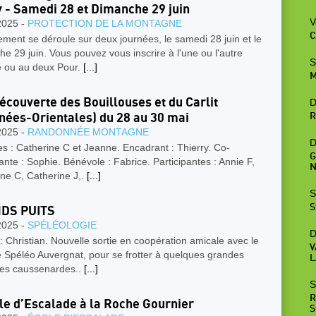
 - Samedi 28 et Dimanche 29 juin
V
2025 -
PROTECTION DE LA MONTAGNE
C
ment se déroule sur deux journées, le samedi 28 juin et le
e 29 juin. Vous pouvez vous inscrire à l'une ou l'autre
S
e ou au deux Pour.
[...]
M
découverte des Bouillouses et du Carlit
D
nées-Orientales) du 28 au 30 mai
R
2025 -
RANDONNÉE MONTAGNE
D
s : Catherine C et Jeanne. Encadrant : Thierry. Co-
G
nte : Sophie. Bénévole : Fabrice. Participantes : Annie F,
N
ne C, Catherine J,.
[...]
S
S
DS PUITS
2025 -
SPÉLÉOLOGIE
D
: Christian. Nouvelle sortie en coopération amicale avec le
V
 Spéléo Auvergnat, pour se frotter à quelques grandes
L
ales caussenardes..
[...]
S
R
le d’Escalade à la Roche Gournier
S