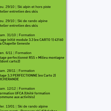
eu. 29/10
|
Ski alpin et hors piste
telier entretien des skis
eu. 29/10
|
Ski de rando alpine
telier entretien des skis
am. 31/10
|
Formation
tage initié module 3.3 (ex CARTO 1) 43160
a Chapelle Geneste
en. 6/11
|
Formation
tage perfectionné RSS + Milieu montagne
 (dont carto2)
15
P16
P17
P18
P19
P20
P21
P22
P23
P2
am. 28/11
|
Formation
tage 3.3 PERFECTIONNE (ex Carto 2)
ICHERANDE
am. 12/12
|
Formation
ormation UFCA (Unité formation
ommune aux activités)
er. 13/01
|
Ski de rando alpine