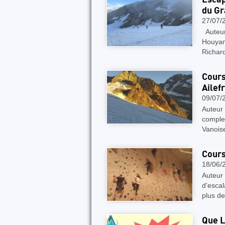
du Gr
27/07/
Auteure
Houyam 
Richar
Cours
Ailefr
09/07/
Auteur 
complet
Vanoise
Cours
18/06/
Auteur 
d'escal
plus d
Que L