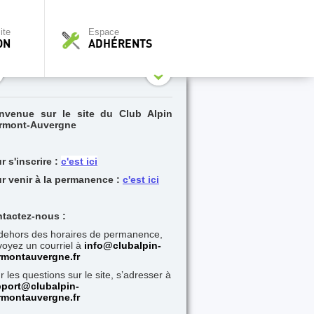
ite
Espace
ON
ADHÉRENTS
nvenue sur le site du Club Alpin
rmont-Auvergne
r s'inscrire :
c'est ici
r venir à la permanence :
c'est ici
tactez-nous :
dehors des horaires de permanence,
oyez un courriel à
i
nfo@clubalpin-
rmontauvergne.fr
r les questions sur le site, s’adresser à
port@clubalpin-
rmontauvergne.fr