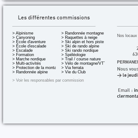
Les différentes commissions
> Alpinisme
> Randonnée montagne
Nos locaux 
> Canyoning
> Raquettes à neige
> École d'aventure
> Ski alpin et hors piste
> École d'escalade
> Ski de rando alpine
> Escalade
> Ski rando nordique
> Formation
> Spéléologie
63
> Marche nordique
> Trail / course nature
PERMANEN
> Multi-activités
> Vélo de montagne/VTT
> Protection de la montagne
> Via ferrata
Nous vous
> Randonnée alpine
> Vie du Club
> le jeud
> Voir les responsables par commission
Email :
i
clermonta