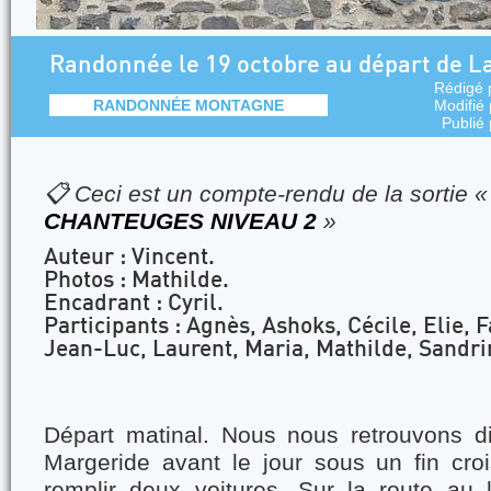
Randonnée le 19 octobre au départ de L
Rédigé 
RANDONNÉE MONTAGNE
Modifié
Publié
📋 Ceci est un compte-rendu de la sortie 
CHANTEUGES NIVEAU 2
»
Auteur : Vincent.
Photos : Mathilde.
Encadrant : Cyril.
Participants : Agnès, Ashoks, Cécile, Elie,
Jean-Luc, Laurent, Maria, Mathilde, Sandri
Départ matinal. Nous nous retrouvons d
Margeride avant le jour sous un fin cro
remplir deux voitures. Sur la route au 