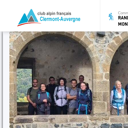
Commi
RAN
MON