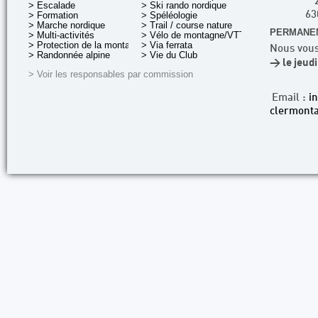
> Escalade
> Ski rando nordique
> Formation
> Spéléologie
63
> Marche nordique
> Trail / course nature
PERMANEN
> Multi-activités
> Vélo de montagne/VTT
> Protection de la montagne
> Via ferrata
Nous vous
> Randonnée alpine
> Vie du Club
> le jeud
> Voir les responsables par commission
Email :
i
clermonta