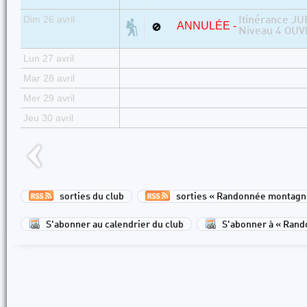
Dim 26 avril
Itinérance J
ANNULÉE -
🚫
Niveau 4 OUVE
Lun 27 avril
Mar 28 avril
Mer 29 avril
Jeu 30 avril
sorties du club
sorties « Randonnée montagn
S'abonner au calendrier du club
S'abonner à « Ran