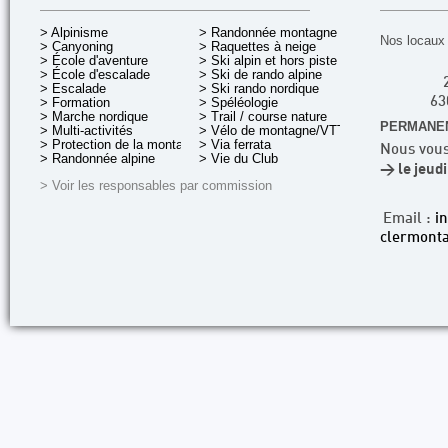
> Alpinisme
> Randonnée montagne
Nos locaux 
> Canyoning
> Raquettes à neige
> École d'aventure
> Ski alpin et hors piste
> École d'escalade
> Ski de rando alpine
> Escalade
> Ski rando nordique
> Formation
> Spéléologie
63
> Marche nordique
> Trail / course nature
PERMANEN
> Multi-activités
> Vélo de montagne/VTT
> Protection de la montagne
> Via ferrata
Nous vous
> Randonnée alpine
> Vie du Club
> le jeud
> Voir les responsables par commission
Email :
i
clermonta