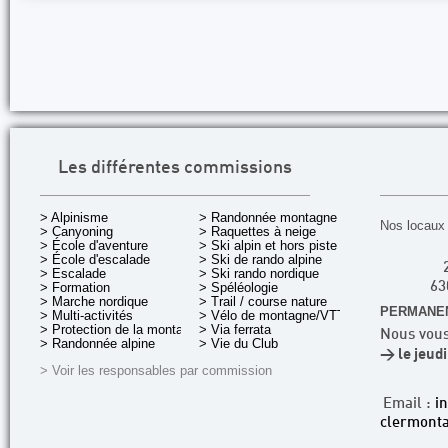
Les différentes commissions
> Alpinisme
> Randonnée montagne
Nos locaux 
> Canyoning
> Raquettes à neige
> École d'aventure
> Ski alpin et hors piste
> École d'escalade
> Ski de rando alpine
> Escalade
> Ski rando nordique
> Formation
> Spéléologie
63
> Marche nordique
> Trail / course nature
PERMANEN
> Multi-activités
> Vélo de montagne/VTT
> Protection de la montagne
> Via ferrata
Nous vous
> Randonnée alpine
> Vie du Club
> le jeud
> Voir les responsables par commission
Email :
i
clermonta