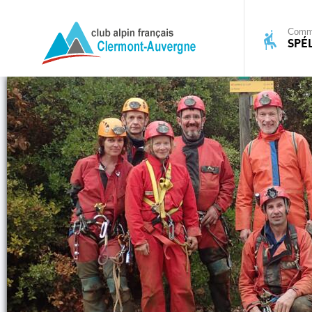
Commi
SPÉ