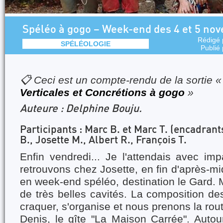
Spéléo à gogo – Week-end des 4 et 5 no
Rédigé
SPÉLÉOLOGIE
Publié
📋 Ceci est un compte-rendu de la sortie 
Verticales et Concrétions à gogo
»
Auteure : Delphine Bouju.
Participants : Marc B. et Marc T. (encadrant
B., Josette M., Albert R., François T.
Enfin vendredi... Je l'attendais avec im
retrouvons chez Josette, en fin d'après-mi
en week-end spéléo, destination le Gard.
de très belles cavités. La composition des
craquer, s'organise et nous prenons la rout
Denis, le gîte "La Maison Carrée". Autou