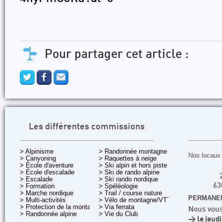
Pour partager cet article :
Les différentes commissions
> Alpinisme
> Randonnée montagne
Nos locaux 
> Canyoning
> Raquettes à neige
> École d'aventure
> Ski alpin et hors piste
> École d'escalade
> Ski de rando alpine
> Escalade
> Ski rando nordique
> Formation
> Spéléologie
63
> Marche nordique
> Trail / course nature
PERMANEN
> Multi-activités
> Vélo de montagne/VTT
> Protection de la montagne
> Via ferrata
Nous vous
> Randonnée alpine
> Vie du Club
> le jeud