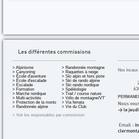
Les différentes commissions
> Alpinisme
> Randonnée montagne
Nos locaux 
> Canyoning
> Raquettes à neige
> École d'aventure
> Ski alpin et hors piste
> École d'escalade
> Ski de rando alpine
> Escalade
> Ski rando nordique
> Formation
> Spéléologie
63
> Marche nordique
> Trail / course nature
PERMANEN
> Multi-activités
> Vélo de montagne/VTT
> Protection de la montagne
> Via ferrata
Nous vous
> Randonnée alpine
> Vie du Club
> le jeud
> Voir les responsables par commission
Email :
i
clermonta