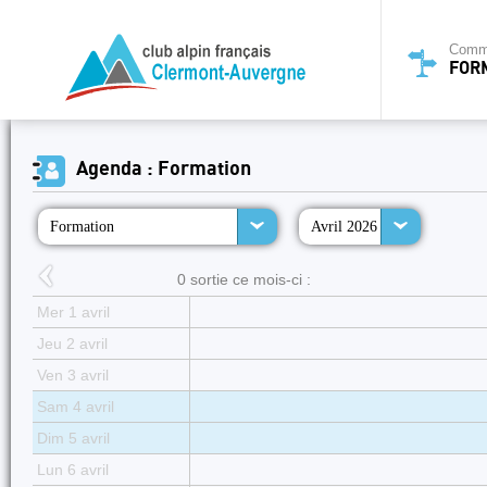
Commi
FOR
Agenda : Formation
Formation
Avril 2026
0 sortie ce mois-ci :
Mer 1 avril
Jeu 2 avril
Ven 3 avril
Sam 4 avril
Dim 5 avril
Lun 6 avril