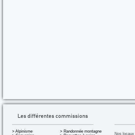
Les différentes commissions
> Alpinisme
> Randonnée montagne
Nos locaux 