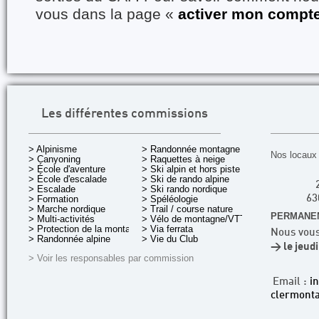
vous dans la page «
activer mon compt
Les différentes commissions
> Alpinisme
> Randonnée montagne
Nos locaux 
> Canyoning
> Raquettes à neige
> École d'aventure
> Ski alpin et hors piste
> École d'escalade
> Ski de rando alpine
> Escalade
> Ski rando nordique
> Formation
> Spéléologie
63
> Marche nordique
> Trail / course nature
PERMANEN
> Multi-activités
> Vélo de montagne/VTT
> Protection de la montagne
> Via ferrata
Nous vous
> Randonnée alpine
> Vie du Club
> le jeud
> Voir les responsables par commission
Email :
i
clermonta