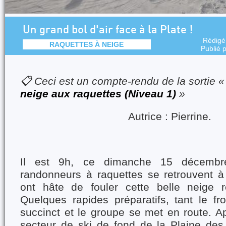
Un grand bol d'air face à la Plate !
Rédigé
RAQUETTES À NEIGE
Publié 
📋 Ceci est un compte-rendu de la sortie 
neige aux raquettes (Niveau 1)
»
Autrice : Pierrine.
Il est 9h, ce dimanche 15 décembr
randonneurs à raquettes se retrouvent 
ont hâte de fouler cette belle neige
Quelques rapides préparatifs, tant le froi
succinct et le groupe se met en route. A
secteur de ski de fond de la Plaine des