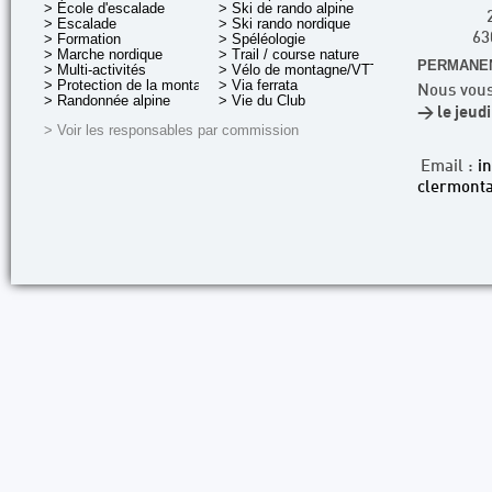
> École d'escalade
> Ski de rando alpine
> Escalade
> Ski rando nordique
> Formation
> Spéléologie
63
> Marche nordique
> Trail / course nature
PERMANEN
> Multi-activités
> Vélo de montagne/VTT
> Protection de la montagne
> Via ferrata
Nous vous
> Randonnée alpine
> Vie du Club
> le jeud
> Voir les responsables par commission
Email :
i
clermonta