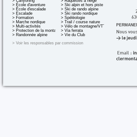
> Canyoning
> Raquettes à neige
> École d'aventure
> Ski alpin et hors piste
> École d'escalade
> Ski de rando alpine
> Escalade
> Ski rando nordique
> Formation
> Spéléologie
63
> Marche nordique
> Trail / course nature
PERMANEN
> Multi-activités
> Vélo de montagne/VTT
> Protection de la montagne
> Via ferrata
Nous vous
> Randonnée alpine
> Vie du Club
> le jeud
> Voir les responsables par commission
Email :
i
clermonta