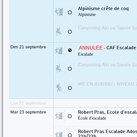
Alpinisme crête de coq
⚪
Alpinisme
Canyoning Ain ou Savoie [j
⚪
Dim 21 septembre
ANNULÉE -
CAF Escalade
🚫
Escalade
Canyoning Ain ou Savoie [j
⚪
WE EN AUBRAC- NIVEAU 2 
⚪
Lun 22 septembre
Mar 23 septembre
Robert Pras, Ecole d'esca
⚪
École d'escalade
Robert Pras Escalade Ados
⚪
21h/22h