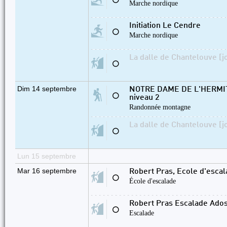
⚪
Marche nordique
Initiation Le Cendre
⚪
Marche nordique
La dalle de Chantelouve [j
⚪
Dim 14 septembre
NOTRE DAME DE L'HERMI
⚪
niveau 2
Randonnée montagne
La dalle de Chantelouve [j
⚪
Lun 15 septembre
Mar 16 septembre
Robert Pras, Ecole d'esca
⚪
École d'escalade
Robert Pras Escalade Ado
⚪
Escalade