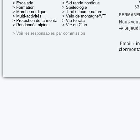
> Escalade
> Ski rando nordique
> Formation
> Spéléologie
63
> Marche nordique
> Trail / course nature
PERMANEN
> Multi-activités
> Vélo de montagne/VTT
> Protection de la montagne
> Via ferrata
Nous vous
> Randonnée alpine
> Vie du Club
> le jeud
> Voir les responsables par commission
Email :
i
clermonta