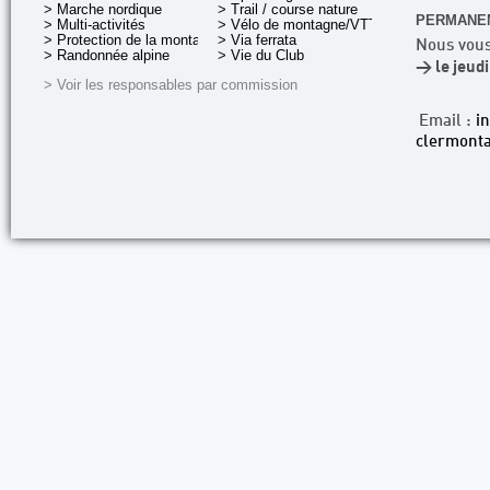
> Marche nordique
> Trail / course nature
PERMANEN
> Multi-activités
> Vélo de montagne/VTT
> Protection de la montagne
> Via ferrata
Nous vous
> Randonnée alpine
> Vie du Club
> le jeud
> Voir les responsables par commission
Email :
i
clermonta