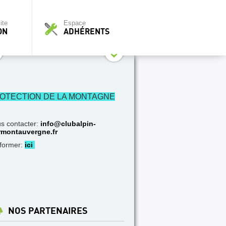
ite
Espace
ON
ADHÉRENTS
OTECTION DE LA MONTAGNE
s contacter:
info@clubalpin-
rmontauvergne.fr
nformer:
ici
NOS PARTENAIRES