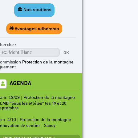
🏛️ Nos soutiens
🎁 Avantages adhérents
herche :
commission
Protection de la montagne
quement
AGENDA
am. 19/09
|
Protection de la montagne
LMB "Sous les étoiles" les 19 et 20
eptembre
im. 4/10
|
Protection de la montagne
énovation de sentier - Sancy