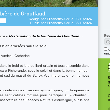
bière de Grouffaud.
Rédigé par
ElisabethV-0cc
le 26/11/2024
E
Publié par
ElisabethV-0cc
le 28/11/2024
Rec
rtie «
Restauration de la tourbière de Grouffaud
»
s bien arrosées sous le soleil.
uni
Autrice : Catherine.
ans le froid et le brouillard urbain et tous ensemble dans
ux à Picherande, sous le soleil et dans la bonne humeur,
nt sud du massif du Sancy. Vue imprenable : on ne nous
S
Q
s
encontrons des riverains sympathiques, un troupeau de
 sept cafistes motivés pour participer au « chantier »
D
servatoire des Espaces Naturels d’Auvergne, sur le site
R