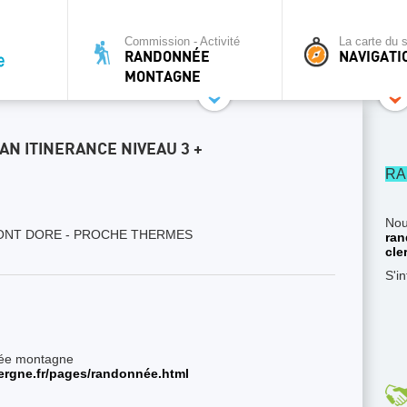
Commission - Activité
La carte du s
RANDONNÉE
NAVIGATI
MONTAGNE
N ITINERANCE NIVEAU 3 +
RA
Nou
ONT DORE - PROCHE THERMES
ran
cle
S'i
née montagne
vergne.fr/pages/randonnée.html