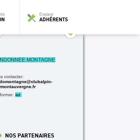
ite
Espace
ON
ADHÉRENTS
NDONNEE MONTAGNE
s contacter:
domontagne@clubalpin-
rmontauvergne.fr
nformer:
ici
NOS PARTENAIRES