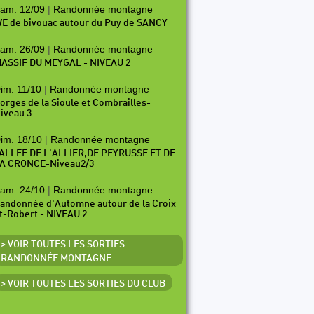
am. 12/09
|
Randonnée montagne
E de bivouac autour du Puy de SANCY
am. 26/09
|
Randonnée montagne
ASSIF DU MEYGAL - NIVEAU 2
im. 11/10
|
Randonnée montagne
orges de la Sioule et Combrailles-
iveau 3
im. 18/10
|
Randonnée montagne
ALLEE DE L'ALLIER,DE PEYRUSSE ET DE
A CRONCE-Niveau2/3
am. 24/10
|
Randonnée montagne
andonnée d'Automne autour de la Croix
t-Robert - NIVEAU 2
> VOIR TOUTES LES SORTIES
RANDONNÉE MONTAGNE
> VOIR TOUTES LES SORTIES DU CLUB