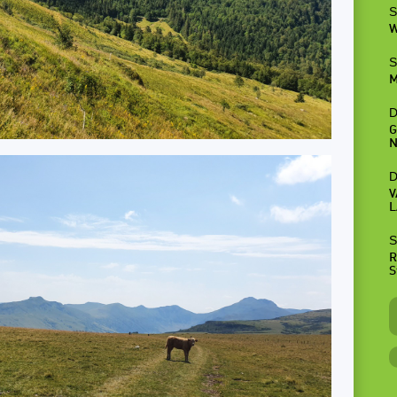
S
W
S
M
D
G
N
D
V
L
S
R
S