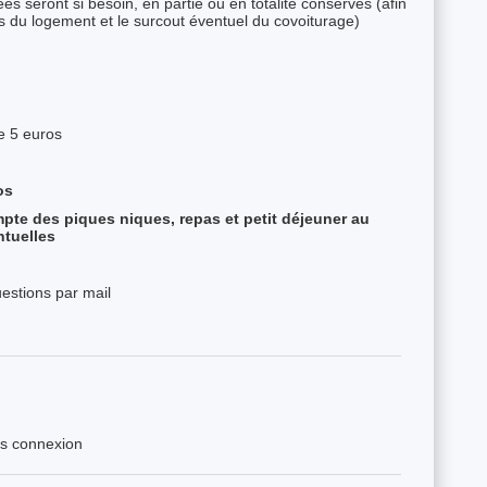
es seront si besoin, en partie ou en totalité conservés (afin
s du logement et le surcout éventuel du covoiturage)
e 5 euros
os
mpte des piques niques, repas et petit déjeuner au
tuelles
estions par mail
ès connexion