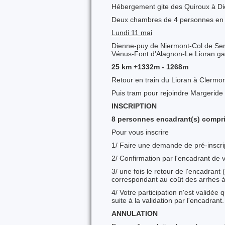
Hébergement gite des Quiroux à D
Deux chambres de 4 personnes e
Lundi 11 mai
Dienne-puy de Niermont-Col de Se
Vénus-Font d'Alagnon-Le Lioran ga
25 km +1332m - 1268m
Retour en train du Lioran à Clerm
Puis tram pour rejoindre Margeride
INSCRIPTION
8 personnes encadrant(s) compr
Pour vous inscrire
1/ Faire une demande de pré-inscript
2/ Confirmation par l'encadrant de v
3/ une fois le retour de l'encadran
correspondant au coût des arrhes à
4/ Votre participation n'est validée
suite à la validation par l'encadrant.
ANNULATION