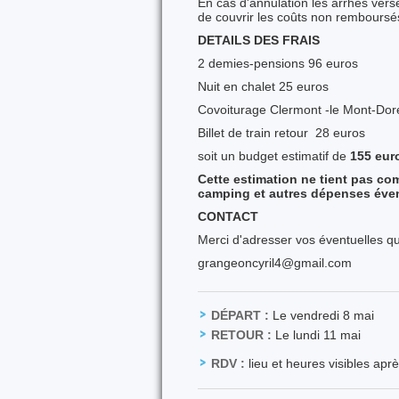
En cas d'annulation les arrhes versé
de couvrir les coûts non remboursé
DETAILS DES FRAIS
2 demies-pensions 96 euros
Nuit en chalet 25 euros
Covoiturage Clermont -le Mont-Dor
Billet de train retour 28 euros
soit un budget estimatif de
155 eur
Cette estimation ne tient pas co
camping et autres dépenses éven
CONTACT
Merci d'adresser vos éventuelles qu
grangeoncyril4@gmail.com
DÉPART :
Le vendredi 8 mai
RETOUR :
Le lundi 11 mai
RDV :
lieu et heures visibles apr