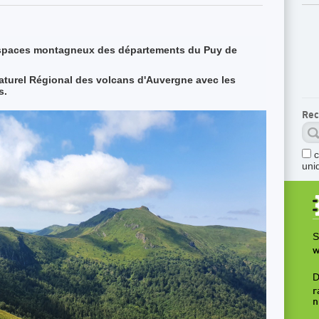
 espaces montagneux des départements du Puy de
aturel Régional des volcans d'Auvergne avec les
s.
Rec
uni
S
w
D
r
n