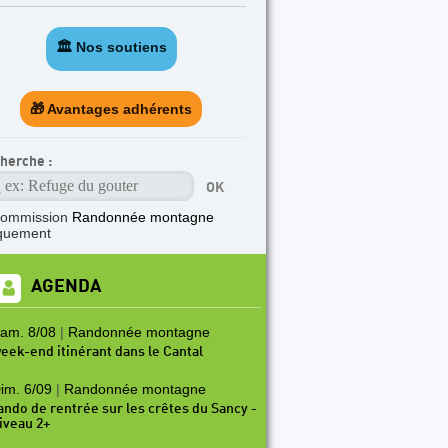
🏛️ Nos soutiens
🎁 Avantages adhérents
herche :
commission
Randonnée montagne
quement
AGENDA
am. 8/08
|
Randonnée montagne
eek-end itinérant dans le Cantal
im. 6/09
|
Randonnée montagne
ando de rentrée sur les crêtes du Sancy -
iveau 2+