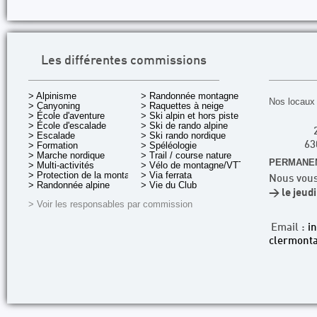
Les différentes commissions
> Alpinisme
> Randonnée montagne
Nos locaux 
> Canyoning
> Raquettes à neige
> École d'aventure
> Ski alpin et hors piste
> École d'escalade
> Ski de rando alpine
> Escalade
> Ski rando nordique
> Formation
> Spéléologie
63
> Marche nordique
> Trail / course nature
PERMANEN
> Multi-activités
> Vélo de montagne/VTT
> Protection de la montagne
> Via ferrata
Nous vous
> Randonnée alpine
> Vie du Club
> le jeud
> Voir les responsables par commission
Email :
i
clermonta