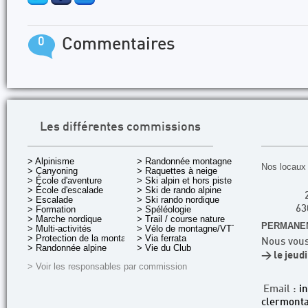
0
Commentaires
Les différentes commissions
> Alpinisme
> Randonnée montagne
Nos locaux 
> Canyoning
> Raquettes à neige
> École d'aventure
> Ski alpin et hors piste
> École d'escalade
> Ski de rando alpine
> Escalade
> Ski rando nordique
> Formation
> Spéléologie
63
> Marche nordique
> Trail / course nature
PERMANEN
> Multi-activités
> Vélo de montagne/VTT
> Protection de la montagne
> Via ferrata
Nous vous
> Randonnée alpine
> Vie du Club
> le jeud
> Voir les responsables par commission
Email :
i
clermonta