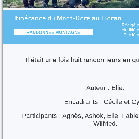
Itinérance du Mont-Dore au Lioran.
Rédigé 
Modifié 
RANDONNÉE MONTAGNE
Publié 
Il était une fois huit randonneurs en 
Auteur : Elie.
Encadrants : Cécile et Cyr
Participants : Agnès, Ashok, Elie, Fabi
Wilfried.