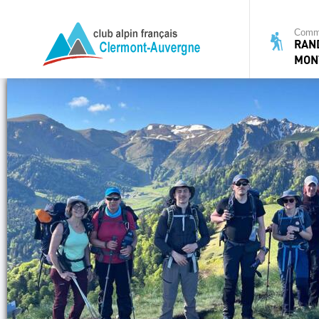
Commi
RAN
MON