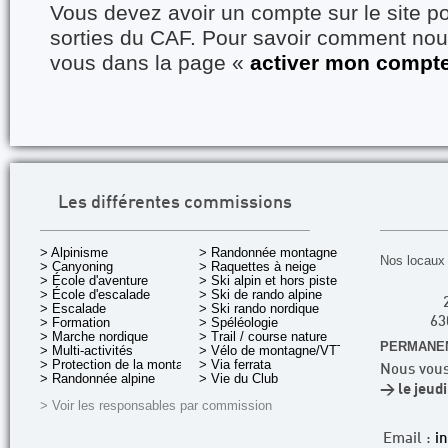
Vous devez avoir un compte sur le site po
sorties du CAF. Pour savoir comment nous
vous dans la page «
activer mon compt
Les différentes commissions
> Alpinisme
> Randonnée montagne
Nos locaux 
> Canyoning
> Raquettes à neige
> École d'aventure
> Ski alpin et hors piste
> École d'escalade
> Ski de rando alpine
> Escalade
> Ski rando nordique
> Formation
> Spéléologie
63
> Marche nordique
> Trail / course nature
PERMANEN
> Multi-activités
> Vélo de montagne/VTT
> Protection de la montagne
> Via ferrata
Nous vous
> Randonnée alpine
> Vie du Club
> le jeud
> Voir les responsables par commission
Email :
i