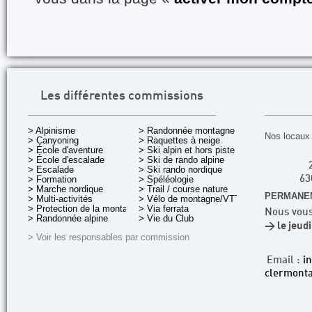
Les différentes commissions
> Alpinisme
> Randonnée montagne
Nos locaux 
> Canyoning
> Raquettes à neige
> École d'aventure
> Ski alpin et hors piste
> École d'escalade
> Ski de rando alpine
> Escalade
> Ski rando nordique
> Formation
> Spéléologie
63
> Marche nordique
> Trail / course nature
PERMANEN
> Multi-activités
> Vélo de montagne/VTT
> Protection de la montagne
> Via ferrata
Nous vous
> Randonnée alpine
> Vie du Club
> le jeud
> Voir les responsables par commission
Email :
i
clermonta