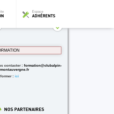
ite
Espace
ON
ADHÉRENTS
ORMATION
s contacter :
formation@clubalpin-
rmontauvergne.fr
nformer :
ici
NOS PARTENAIRES