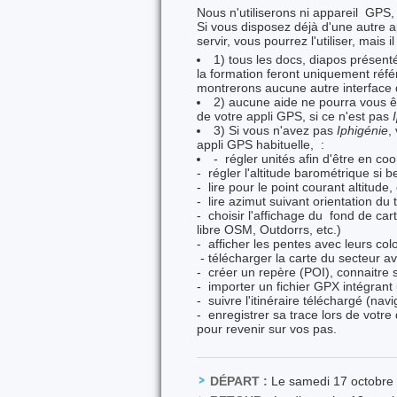
Nous n'utiliserons ni appareil GPS
Si vous disposez déjà d'une autre 
servir, vous pourrez l'utiliser, mais
1) tous les docs, diapos présen
la formation feront uniquement réf
montrerons aucune autre interface 
2) aucune aide ne pourra vous être
de votre appli GPS, si ce n'est pas
3) Si vous n'avez pas
Iphigénie
,
appli GPS habituelle, :
- régler unités afin d'être en
- régler l'altitude barométrique si b
- lire pour le point courant altitud
- lire azimut suivant orientation du
- choisir l'affichage du fond de ca
libre OSM, Outdorrs, etc.)
- afficher les pentes avec leurs colo
- télécharger la carte du secteur a
- créer un repère (POI), connaitre 
- importer un fichier GPX intégrant 
- suivre l'itinéraire téléchargé (navi
- enregistrer sa trace lors de votre
pour revenir sur vos pas.
DÉPART :
Le samedi 17 octobre