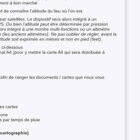
ment à bon marché.
t de connaître l’altitude du lieu où l’on est.
ar satellites. Le dispositif sera alors intégré à un
 Ou bien l’altitude peut être déterminée par pression
ors intégré à une montre multi-fonctions ou un altimètre
les anciens altimètres). Ne pas oublier de régler, avant la
ltitude soit exprimée en mètres et non en pied (feet).
lé ci-dessous
rmat A4 (pour y mettre la carte A4 qui sera distribuée à
 afin de ranger les documents / cartes que nous vous
les cartes
hone
e par temps de pluie
 cartographie)