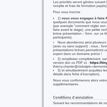
Les priorités seront gérées suivant l
remplie et frais de formation payés)
Pour vous inscrire :
1)
vous vous engagez à faire A
quelques documents que nous vous f
(par exemple "comment régler son 
faire avant le stage), une petite r
brève présentation – 5mn- sur ce th
participants).
Nous aborderons ainsi plusieurs
(avec ou sans support) ; nous , for
présentations brèves permettront un
expert dans un domaine précis !
2) remplissez complètement, sans 
version doc ou PDF ici :
https://ti
thierry.chanier@clubalpin-clermont
3) et simultanément acquittez les
détails dans fiche d’inscription).
Nous vous confirmerons alors votre 
supplémentaires.
Conditions d’annulation
Suivant les recommandations de n