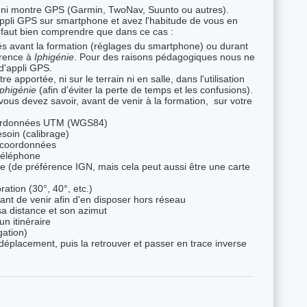
, ni montre GPS (Garmin, TwoNav, Suunto ou autres).
appli GPS sur smartphone et avez l'habitude de vous en
 il faut bien comprendre que dans ce cas :
tés avant la formation (réglages du smartphone) ou durant
érence à
Iphigénie
. Pour des raisons pédagogiques nous ne
d'appli GPS.
 apportée, ni sur le terrain ni en salle, dans l'utilisation
Iphigénie
(afin d'éviter la perte de temps et les confusions).
 vous devez savoir, avant de venir à la formation, sur votre
 coordonnées UTM (WGS84)
esoin (calibrage)
e, coordonnées
 téléphone
rte (de préférence IGN, mais cela peut aussi être une carte
ration (30°, 40°, etc.)
vant de venir afin d'en disposer hors réseau
sa distance et son azimut
un itinéraire
gation)
 déplacement, puis la retrouver et passer en trace inverse