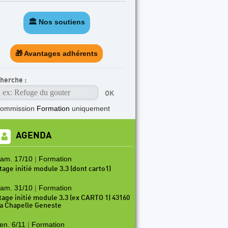
🏛️ Nos soutiens
🎁 Avantages adhérents
herche :
commission
Formation
uniquement
AGENDA
am. 17/10
|
Formation
tage initié module 3.3 (dont carto1)
am. 31/10
|
Formation
tage initié module 3.3 (ex CARTO 1) 43160
a Chapelle Geneste
en. 6/11
|
Formation