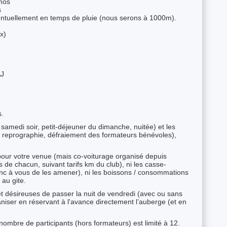
rmos
s
entuellement en temps de pluie (nous serons à 1000m).
ax)
AJ
s.
 samedi soir, petit-déjeuner du dimanche, nuitée) et les
le, reprographie, défraiement des formateurs bénévoles),
pour votre venue (mais co-voiturage organisé depuis
s de chacun, suivant tarifs km du club), ni les casse-
c à vous de les amener), ni les boissons / consommations
au gite.
t désireuses de passer la nuit de vendredi (avec ou sans
iser en réservant à l'avance directement l’auberge (et en
.
ombre de participants (hors formateurs) est limité à 12.