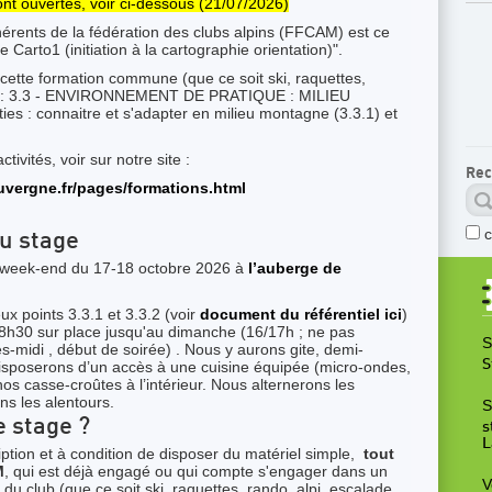
ont ouvertes, voir ci-dessous (21/07/2026)
érents de la fédération des clubs alpins (FFCAM) est ce
e Carto1 (initiation à la cartographie orientation)".
 cette formation commune (que ce soit ski, raquettes,
tc.) : 3.3 - ENVIRONNEMENT DE PRATIQUE : MILIEU
 : connaitre et s'adapter en milieu montagne (3.3.1) et
ctivités, voir sur notre site :
Rec
uvergne.fr/pages/formations.html
du stage
e week-end du 17-18 octobre 2026 à
l’auberge de
x points 3.3.1 et 3.3.2 (voir
document du référentiel ici
)
h30 sur place jusqu'au dimanche (16/17h ; ne pas
S
-midi , début de soirée) . Nous y aurons gite, demi-
S
isposerons d’un accès à une cuisine équipée (micro-ondes,
os casse-croûtes à l’intérieur. Nous alternerons les
ans les alentours.
S
e stage ?
s
L
ription et à condition de disposer du matériel simple,
tout
M
, qui est déjà engagé ou qui compte s'engager dans un
V
s du club (que ce soit ski, raquettes, rando, alpi, escalade,