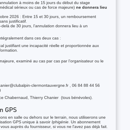
 annulation à moins de 15 jours du début du stage
t médical sérieux ou cas de force majeure)
ne donnera lieu
ctobre 2026 : Entre 15 et 30 jours, un remboursement
ns justificatif.
delà de 30 jours, l’annulation donnera lieu à un
intégralement dans ces deux cas :
cal justifiant une incapacité réelle et proportionnée aux
formation.
ajeure, examiné au cas par cas par l’organisateur ou le
.chanier@clubalpin-clermontauvergne.fr , 06 84 88 44 56
)
ice Chabernaud, Thierry Chanier (tous bénévoles).
on GPS
tions en salle ou dehors sur le terrain, nous utiliserons une
isation GPS unique à savoir
Iphigénie
. Un abonnement
vous auprès du fournisseur, si vous ne l'avez pas déjà fait.