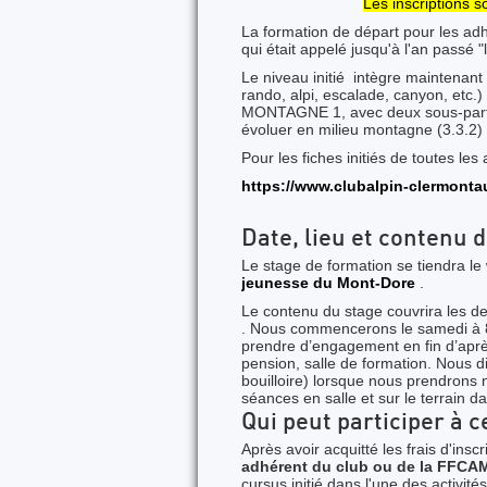
Les inscriptions s
La formation de départ pour les adh
qui était appelé jusqu'à l'an passé "l
Le niveau initié intègre maintenant
rando, alpi, escalade, canyon, e
MONTAGNE 1, avec deux sous-parties
évoluer en milieu montagne (3.3.2)
Pour les fiches initiés de toutes les a
https://www.clubalpin-clermonta
Date, lieu et contenu 
Le stage de formation se tiendra l
jeunesse du Mont-Dore
.
Le contenu du stage couvrira les deu
. Nous commencerons le samedi à 8
prendre d’engagement en fin d’après
pension, salle de formation
. Nous d
bouilloire) lorsque nous prendrons n
séances en salle et sur le terrain d
Qui peut participer à c
Après avoir acquitté les frais d'insc
adhérent du club ou de la FFCA
cursus initié dans l'une des activité