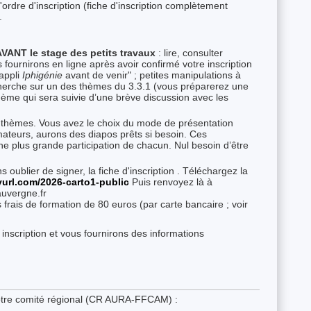
'ordre d'inscription (fiche d'inscription complètement
.
VANT le stage des petits travaux
: lire, consulter
ournirons en ligne après avoir confirmé votre inscription
appli
Iphigénie
avant de venir" ; petites manipulations à
echerche sur un des thèmes du 3.3.1 (vous préparerez une
ème qui sera suivie d’une brève discussion avec les
 thèmes. Vous avez le choix du mode de présentation
mateurs, aurons des diapos prêts si besoin. Ces
e plus grande participation de chacun. Nul besoin d’être
oublier de signer, la fiche d'inscription . Téléchargez la
nyurl.com/2026-carto1-public
Puis renvoyez là à
auvergne.fr
 frais de formation de 80 euros (par carte bancaire ; voir
inscription et vous fournirons des informations
otre comité régional (CR AURA-FFCAM) :