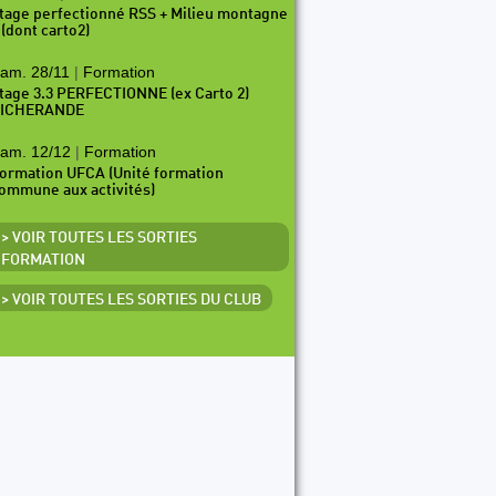
tage perfectionné RSS + Milieu montagne
 (dont carto2)
am. 28/11
|
Formation
tage 3.3 PERFECTIONNE (ex Carto 2)
ICHERANDE
am. 12/12
|
Formation
ormation UFCA (Unité formation
ommune aux activités)
> VOIR TOUTES LES SORTIES
FORMATION
> VOIR TOUTES LES SORTIES DU CLUB