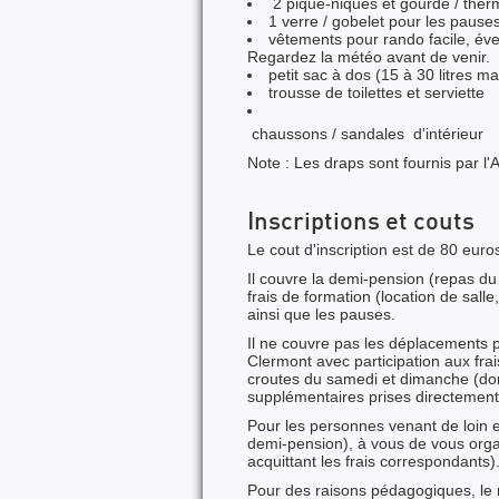
2 pique-niques et gourde / the
1 verre / gobelet pour les pause
vêtements pour rando facile, év
Regardez la météo avant de venir.
petit sac à dos (15 à 30 litres m
trousse de toilettes et serviette
chaussons / sandales d'intérieur
Note : Les draps sont fournis par l'
Inscriptions et couts
Le cout d'inscription est de 80 euro
Il couvre la demi-pension (repas du
frais de formation (location de sal
ainsi que les pauses.
Il ne couvre pas les déplacements 
Clermont avec participation aux frai
croutes du samedi et dimanche (don
supplémentaires prises directement 
Pour les personnes venant de loin e
demi-pension), à vous de vous organ
acquittant les frais correspondants)
Pour des raisons pédagogiques, le n