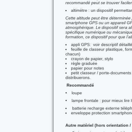
recommandé peut se trouver facile
altimètre : un dispositif permettan
Cette altitude peut être déterminée p
smartphone GPS ou un appareil GPS.
atmosphérique. Le dispositif sera al
spécifique numérique ou mécanique (
formation, ce dispositif pour que l’a
appli GPS: voir descriptif détail
feuille de classeur plastique, fo
chacun)
crayon de papier, stylo
règle graduée
papier pour notes
petit classeur / porte-documents
distribuerons.
Recommandé
• loupe
• lampe frontale : pour mieux lire 
batterie recharge externe télép
enveloppe protection smartphon
Autre matériel (hors orientation /