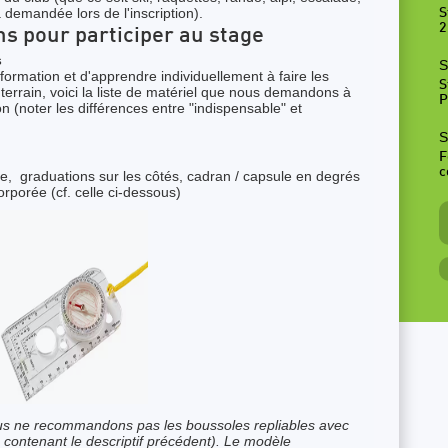
a demandée lors de l'inscription).
S
2
ns pour participer au stage
s
S
 formation et d'apprendre individuellement à faire les
S
 terrain, voici la liste de matériel que nous demandons à
P
on (noter les différences entre "indispensable" et
S
F
c
, graduations sur les côtés, cadran / capsule en degrés
orporée (cf. celle ci-dessous)
s ne recommandons pas les boussoles repliables avec
 contenant le descriptif précédent). Le modèle