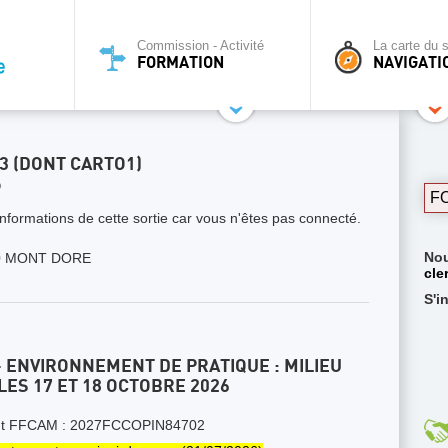
Commission - Activité
La carte du s
FORMATION
NAVIGATI
.3 (DONT CARTO1)
6
F
nformations de cette sortie car vous n'êtes pas connecté.
Nou
0 MONT DORE
cle
S'i
- ENVIRONNEMENT DE PRATIQUE : MILIEU
LES 17 ET 18 OCTOBRE 2026
t FFCAM : 2027FCCOPIN84702