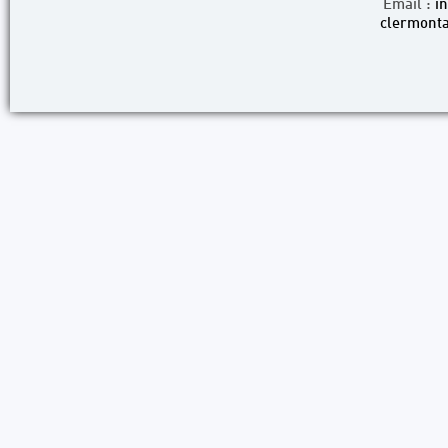
Email :
i
clermonta