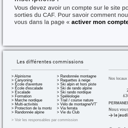
Vous devez avoir un compte sur le site po
sorties du CAF. Pour savoir comment nous
vous dans la page «
activer mon compt
Les différentes commissions
> Alpinisme
> Randonnée montagne
Nos locaux 
> Canyoning
> Raquettes à neige
> École d'aventure
> Ski alpin et hors piste
> École d'escalade
> Ski de rando alpine
> Escalade
> Ski rando nordique
> Formation
> Spéléologie
63
> Marche nordique
> Trail / course nature
PERMANEN
> Multi-activités
> Vélo de montagne/VTT
> Protection de la montagne
> Via ferrata
Nous vous
> Randonnée alpine
> Vie du Club
> le jeud
> Voir les responsables par commission