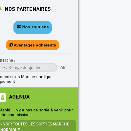
NOS PARTENAIRES
🏛️ Nos soutiens
🎁 Avantages adhérents
herche :
commission
Marche nordique
quement
AGENDA
ésolé, il n'y a pas de sortie à venir pour
ette commission...
> VOIR TOUTES LES SORTIES MARCHE
NORDIQUE