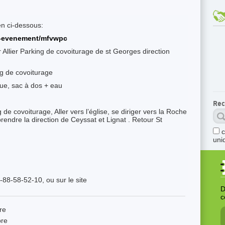
ien ci-dessous:
ge-evenement/mfvwpc
Allier Parking de covoiturage de st Georges direction
ng de covoiturage
ue, sac à dos + eau
Rec
g de covoiturage, Aller vers l’église, se diriger vers la Roche
rendre la direction de Ceyssat et Lignat . Retour St
uni
-88-58-52-10, ou sur le site
D
c
re
re