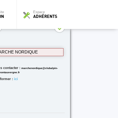
ite
Espace
ON
ADHÉRENTS
ARCHE NORDIQUE
s contacter :
marchenordique@clubalpin-
montauvergne.fr
nformer :
ici