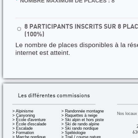
NOMBRE MAXIMUM DE PLACES :
8
8 PARTICIPANTS INSCRITS SUR 8 PL
⚪
(100%)
Le nombre de places disponibles à la rés
internet est atteint.
Les différentes commissions
> Alpinisme
> Randonnée montagne
Nos locaux 
> Canyoning
> Raquettes à neige
> École d'aventure
> Ski alpin et hors piste
> École d'escalade
> Ski de rando alpine
> Escalade
> Ski rando nordique
> Formation
> Spéléologie
63
> Marche nordique
> Trail / course nature