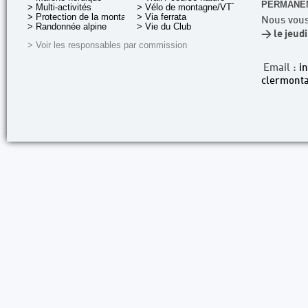
PERMANEN
> Multi-activités
> Vélo de montagne/VTT
> Protection de la montagne
> Via ferrata
Nous vous
> Randonnée alpine
> Vie du Club
> le jeud
> Voir les responsables par commission
Email :
i
clermonta