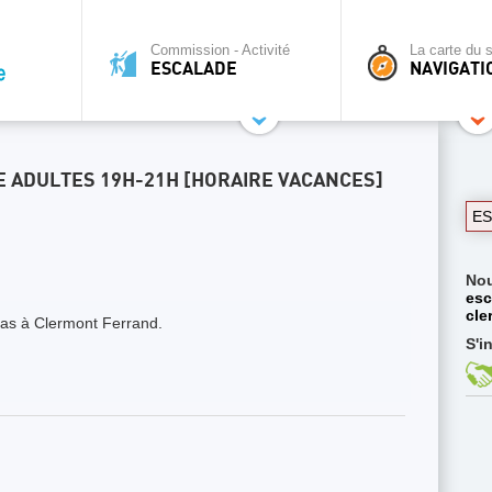
Commission - Activité
La carte du s
ESCALADE
NAVIGATI
 ADULTES 19H-21H [HORAIRE VACANCES]
E
No
esc
cle
s à Clermont Ferrand.
S'i