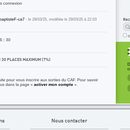
ès connexion
baptisteF-ca7
- le 29/03/25, modifiée le 29/03/25 à 22:03
Rec
 :
30
R 30 PLACES MAXIMUM (7%)
D
c
ite pour vous inscrire aux sorties du CAF. Pour savoir
ous dans la page «
activer mon compte
».
ns
Nous contacter