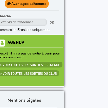
🎁 Avantages adhérents
herche :
commission
Escalade
uniquement
AGENDA
ésolé, il n'y a pas de sortie à venir pour
ette commission...
> VOIR TOUTES LES SORTIES ESCALADE
> VOIR TOUTES LES SORTIES DU CLUB
Mentions légales