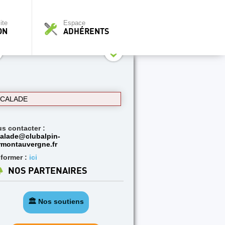
ite
Espace
ON
ADHÉRENTS
SCALADE
us contacter :
alade@clubalpin-
rmontauvergne.fr
nformer :
ici
NOS PARTENAIRES
🏛️ Nos soutiens