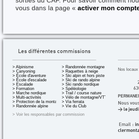
sorties du CAF. Pour savoir comment nous
vous dans la page «
activer mon compt
Les différentes commissions
> Alpinisme
> Randonnée montagne
Nos locaux 
> Canyoning
> Raquettes à neige
> École d'aventure
> Ski alpin et hors piste
> École d'escalade
> Ski de rando alpine
> Escalade
> Ski rando nordique
> Formation
> Spéléologie
63
> Marche nordique
> Trail / course nature
PERMANEN
> Multi-activités
> Vélo de montagne/VTT
> Protection de la montagne
> Via ferrata
Nous vous
> Randonnée alpine
> Vie du Club
> le jeud
> Voir les responsables par commission
Email :
i
clermonta